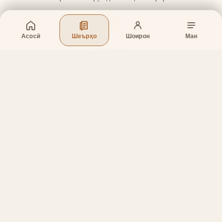
Асосӣ
Шеърҳо
Шоирон
Ман
Бахшҳо
Асосӣ
Шеърҳо
Шоирон
Дар бораи лоиҳа
Тамос
Дастгирӣ
Тамос
Телефон
:
+998 (94) 334-39-57