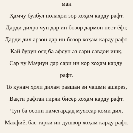
ман

Ҳамчу булбул нолаҳои зор хоҳам карду рафт.

Дарди дилро чун дар ин бозор дармон нест ёфт,

Дарди дил арзон дар ин бозор хоҳам карду рафт.

Кай бурун ояд ба афсун аз сари савдои ишқ,

Сар чу Маҷнун дар сари ин кор хоҳам карду 
рафт.

То кунам ҳоли дилам равшан зи чашми ашкрез,

Вақти рафтан гиряи бисёр хоҳам карду рафт.

Чун ба осонӣ намегардад муяссар коми дил,

Махфиё, бас тарки ин душвор хоҳам карду рафт.