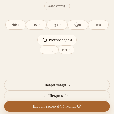
Хато ёфтед?
❤️
🔥
👍
😢
⭐
1
0
0
0
0
Нусхабардорӣ
ошиқӣ
ғазал
Шеъри баъдӣ
→
←
Шеъри қаблӣ
Шеъри тасодуфӣ бихонед
🎲