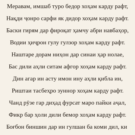
Меравам, имшаб туро бедор хоҳам карду рафт,

Нақди ҷонро сарфи як дидор хоҳам карду рафт.

Баски гирям дар фироқат ҳамчу абри навбаҳор,

Водии ҳиҷрон гулу гулзор хоҳам карду рафт.

Наштаре дорам ниҳон дар синаи ҳар нолае,

Бас дили аҳли ситам афгор хоҳам карду рафт.

Дин агар ин асту имон ину аҳли қибла ин,

Риштаи тасбеҳро зуннор хоҳам карду рафт.

Чанд рӯзе гар диҳад фурсат маро пайки аҷал,

Фикр бар ҳоли дили бемор хоҳам карду рафт.

Боғбон биншин дар ин гулшан ба коми дил, ки 