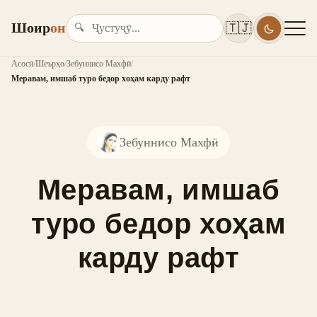
Шоир
он
🇹🇯
🔍
Асосӣ
/
Шеърҳо
/
Зебуннисо Махфӣ
/
Меравам, имшаб туро бедор хоҳам карду рафт
Зебуннисо Махфӣ
Меравам, имшаб
туро бедор хоҳам
карду рафт