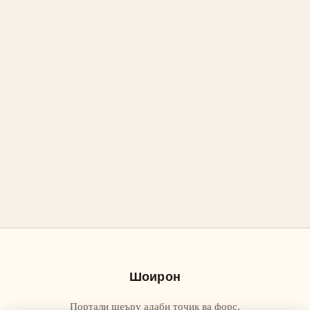
Шоирон
Портали шеъру адаби тоҷик ва форс.