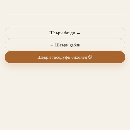
Шеъри баъдӣ
→
←
Шеъри қаблӣ
Шеъри тасодуфӣ бихонед
🎲