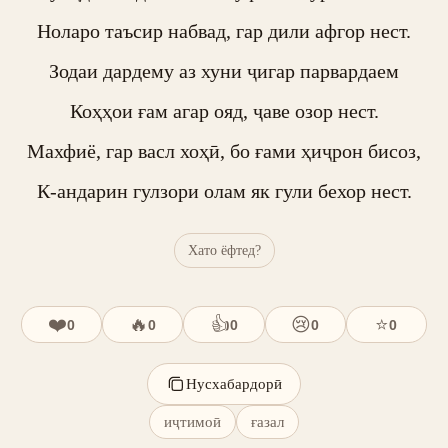
Ноларо таъсир набвад, гар дили афгор нест.

Зодаи дардему аз хуни ҷигар парвардаем

Коҳҳои ғам агар ояд, ҷаве озор нест.

Махфиё, гар васл хоҳӣ, бо ғами ҳиҷрон бисоз,

К-андарин гулзори олам як гули бехор нест.
Хато ёфтед?
❤️
🔥
👍
😢
⭐
0
0
0
0
0
Нусхабардорӣ
иҷтимоӣ
ғазал