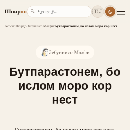
Шоир
он
🇹🇯
🔍
Асосӣ
/
Шеърҳо
/
Зебуннисо Махфӣ
/
Бутпарастонем, бо ислом моро кор нест
Зебуннисо Махфӣ
Бутпарастонем, бо
ислом моро кор
нест
Бутпарастонем, бо ислом моро кор нест,
