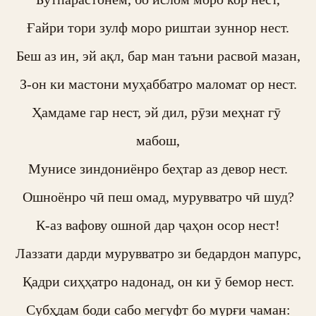
Ғайри тори зулф моро риштаи зуннор нест.

Беш аз ин, эй ақл, бар ман таъни расвоӣ мазан,

З-он ки мастони муҳаббатро маломат ор нест.

Ҳамдаме гар нест, эй дил, рӯзи меҳнат гӯ 
мабош,

Мунисе зиндониёнро беҳтар аз девор нест.

Ошноёнро чӣ пеш омад, мурувватро чӣ шуд?

К-аз вафову ошноӣ дар ҷаҳон осор нест!

Лаззати дарди мурувватро зи бедардон мапурс,

Қадри сиҳҳатро надонад, он ки ӯ бемор нест.

Субҳдам боди сабо мегуфт бо мурғи чаман:
