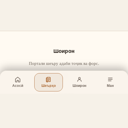
Шоирон
Портали шеъру адаби тоҷик ва форс.
Асосӣ
Шеърҳо
Шоирон
Ман
Бахшҳо
Асосӣ
Шеърҳо
Шоирон