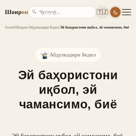
Шоир
он
🇹🇯
🔍
Асосӣ
/
Шеърҳо
/
Абдулқодири Бедил
/
Эй баҳористони иқбол, эй чамансимо, биё
Абдулқодири Бедил
Эй баҳористони
иқбол, эй
чамансимо, биё
Эй баҳористони иқбол, эй чамансимо, биё,
