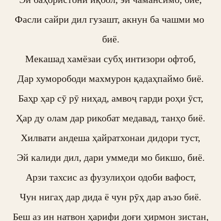
Фасли сайри дил гузашт, акнун ба чашми мо 
биё.

Мекашад хамёзаи субҳ интизори офтоб,

Дар хуморободи махмурон қадаҳпаймо биё.

Баҳр ҳар сӯ рӯ ниҳад, амвоҷ гарди роҳи ӯст,

Ҳар ду олам дар рикобат медавад, танҳо биё.

Хилвати андеша ҳайратхонаи дидори туст,

Эй калиди дил, дари уммеди мо бикшо, биё.

Арзи тахсис аз фузулиҳои одоби вафост,

Чун нигаҳ дар дида ё чун рӯҳ дар аъзо биё.

Беш аз ин натвон ҳарифи доғи ҳирмон зистан,
