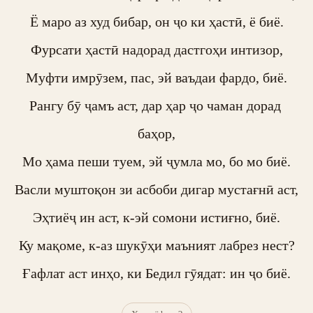
Ё маро аз худ бибар, он ҷо ки ҳастӣ, ё биё.

Фурсати ҳастӣ надорад дастгоҳи интизор,

Муфти имрӯзем, пас, эй ваъдаи фардо, биё.

Рангу бӯ ҷамъ аст, дар ҳар ҷо чаман дорад 
баҳор,

Мо ҳама пеши туем, эй ҷумла мо, бо мо биё.

Васли муштоқон зи асбоби дигар мустағнӣ аст,

Эҳтиёҷ ин аст, к-эй сомони истиғно, биё.

Ку мақоме, к-аз шукӯҳи маъният лабрез нест?

Ғафлат аст инҳо, ки Бедил гӯядат: ин ҷо биё.