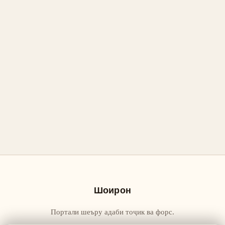
Шоирон
Портали шеъру адаби тоҷик ва форс.