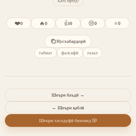
Хато ёфтед?
❤️
🔥
👍
😢
⭐
0
0
0
0
0
Нусхабардорӣ
табиат
фалсафӣ
ғазал
Шеъри баъдӣ
→
←
Шеъри қаблӣ
Шеъри тасодуфӣ бихонед
🎲