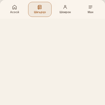
Асосӣ
Шеърҳо
Шоирон
Ман
Бахшҳо
Асосӣ
Шеърҳо
Шоирон
Дар бораи лоиҳа
Тамос
Дастгирӣ
Тамос
Телефон
:
+998 (94) 334-39-57
Telegram:
@muin_gulov