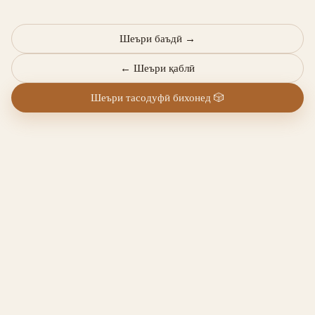
Шеъри баъдӣ
→
←
Шеъри қаблӣ
Шеъри тасодуфӣ бихонед
🎲