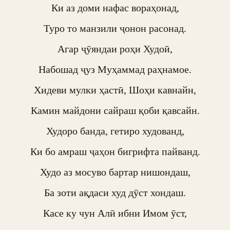
Ки аз доми нафас вораҳонад,

Туро то манзили ҷонон расонад.

Агар ҷӯяндаи роҳи Худоӣ,

Набошад ҷуз Муҳаммад раҳнамое.

Хидеви мулки ҳастӣ, Шоҳи кавнайн,

Камин майдони сайраш қоби қавсайн.

Худоро банда, гетиро худованд,

Ки бо амраш ҷаҳон бигрифта пайванд.

Худо аз мосуво бартар нишондаш,

Ба зоти ақдаси худ дӯст хондаш.

Касе ку чун Алӣ ибни Имом ӯст,
