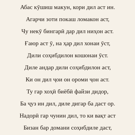
Абас кӯшиш макун, кори дил аст ин.

Агарчи зоти покаш ломакон аст,

Чу некӯ бингарӣ дар дил ниҳон аст.

Ғаюр аст ӯ, на ҳар дил хонаи ӯст,

Дили соҳибдилон кошонаи ӯст.

Диле андар дили соҳибдилон аст,

Ки он дил ҷои он ороми ҷон аст.

Ту гар хоҳӣ биёбӣ файзи дидор,

Ба ҷуз ин дил, диле дигар ба даст ор.

Надорӣ гар чунин дил, то ки вақт аст

Бизан бар домани соҳибдиле даст,
