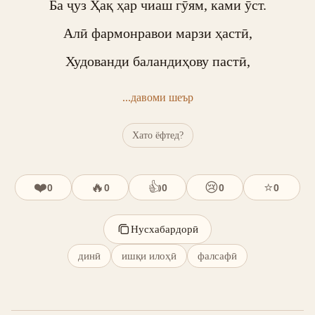
Ба ҷуз Ҳақ ҳар чиаш гӯям, ками ӯст.

Алӣ фармонравои марзи ҳастӣ,

Худованди баландиҳову пастӣ,
...давоми шеър
Хато ёфтед?
❤️
🔥
👍
😢
⭐
0
0
0
0
0
Нусхабардорӣ
динӣ
ишқи илоҳӣ
фалсафӣ