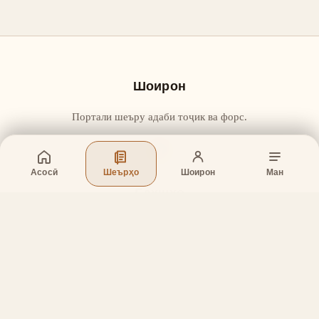
Шоирон
Портали шеъру адаби тоҷик ва форс.
Асосӣ
Шеърҳо
Шоирон
Ман
Бахшҳо
Асосӣ
Шеърҳо
Шоирон
Дар бораи лоиҳа