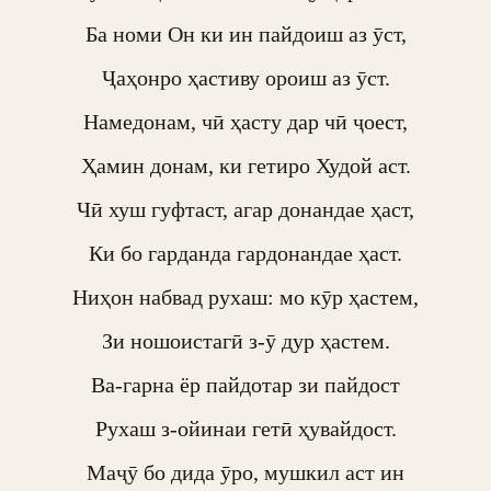
Ба номи Он ки ин пайдоиш аз ӯст,

Ҷаҳонро ҳастиву ороиш аз ӯст.

Намедонам, чӣ ҳасту дар чӣ ҷоест,

Ҳамин донам, ки гетиро Худой аст.

Чӣ хуш гуфтаст, агар донандае ҳаст,

Ки бо гарданда гардонандае ҳаст.

Ниҳон набвад рухаш: мо кӯр ҳастем,

Зи ношоистагӣ з-ӯ дур ҳастем.

Ва-гарна ёр пайдотар зи пайдост

Рухаш з-ойинаи гетӣ ҳувайдост.

Маҷӯ бо дида ӯро, мушкил аст ин
