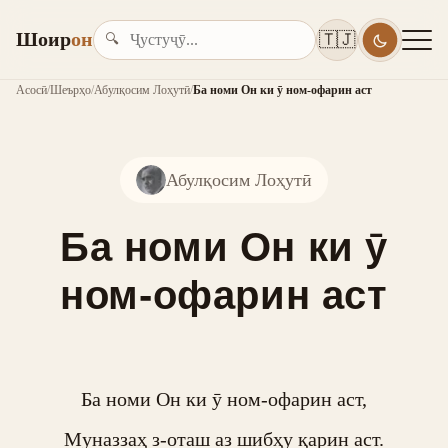
Шоир
он
🇹🇯
🔍
Асосӣ
/
Шеърҳо
/
Абулқосим Лоҳутӣ
/
Ба номи Он ки ӯ ном-офарин аст
Абулқосим Лоҳутӣ
Ба номи Он ки ӯ
ном-офарин аст
Ба номи Он ки ӯ ном-офарин аст,

Муназзаҳ з-оташ аз шибҳу қарин аст.
