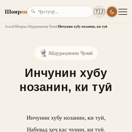
Шоир
он
🇹🇯
🔍
Асосӣ
/
Шеърҳо
/
Абдураҳмони Ҷомӣ
/
Инчунин хубу нозанин, ки туӣ
Абдураҳмони Ҷомӣ
Инчунин хубу
нозанин, ки туӣ
Инчунин хубу нозанин, ки туӣ,

Набувад ҳеҷ кас чунин, ки туӣ.
