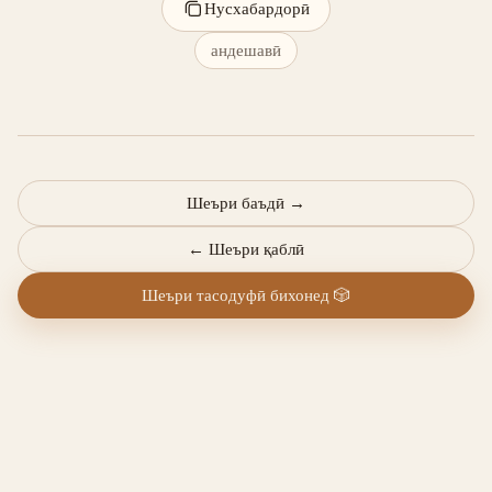
Нусхабардорӣ
андешавӣ
Шеъри баъдӣ
→
←
Шеъри қаблӣ
Шеъри тасодуфӣ бихонед
🎲