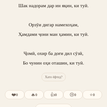
Шак надорам дар ин яқин, ки туӣ.

Орзӯи дигар намехоҳам,

Ҳамдами ҷони ман ҳамин, ки туӣ.

Ҷомӣ, охир ба доғи дил сӯзӣ,

Бо чунин оҳи оташин, ки туӣ.
Хато ёфтед?
❤️
🔥
👍
😢
⭐
0
0
0
0
0