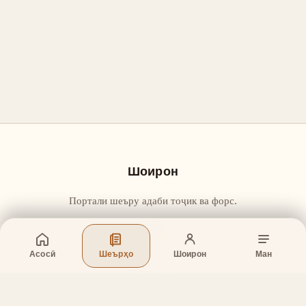
Шоирон
Портали шеъру адаби тоҷик ва форс.
Асосӣ
Шеърҳо
Шоирон
Ман
Бахшҳо
Асосӣ