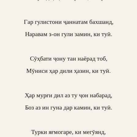
Гар гулистони ҷаннатам бахшанд,

Наравам з-он гули замин, ки туӣ.

Сӯҳбати ҷону тан наёрад тоб,

Мӯниси ҳар дили ҳазин, ки туӣ.

Ҳар мурғи дил аз ту ҷон набарад,

Боз аз ин гуна дар камин, ки туӣ.

Турки яғмогаре, ки мегӯянд,
