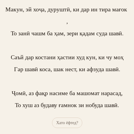
Макун, эй хоҷа, дуруштӣ, ки дар ин тира мағок 
,

То занӣ чашм ба ҳам, зери қадам суда шавӣ.

Саъй дар костани ҳастии худ кун, ки чу моҳ

Гар шавӣ коса, шак нест, ки афзуда шавӣ.

Ҷомӣ, аз фақр насиме ба машомат нарасад,

То хуш аз будаву ғамнок зи нобуда шавӣ.
Хато ёфтед?