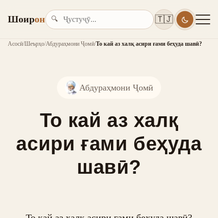
Шоир
он
🇹🇯
🔍
Асосӣ
/
Шеърҳо
/
Абдураҳмони Ҷомӣ
/
То кай аз халқ асири ғами беҳуда шавӣ?
Абдураҳмони Ҷомӣ
То кай аз халқ
асири ғами беҳуда
шавӣ?
То кай аз халқ асири ғами беҳуда шавӣ?
