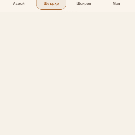
Асосӣ
Шеърҳо
Шоирон
Ман
Бахшҳо
Асосӣ
Шеърҳо
Шоирон
Дар бораи лоиҳа
Тамос
Дастгирӣ
Тамос
Телефон
:
+998 (94) 334-39-57
Telegram:
@muin_gulov