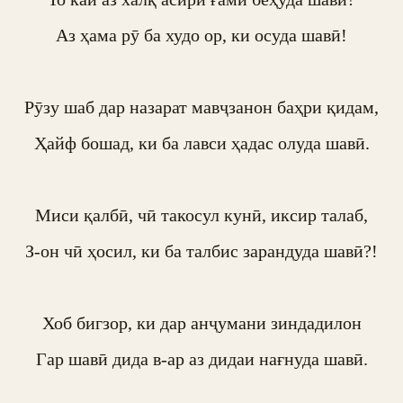
Аз ҳама рӯ ба худо ор, ки осуда шавӣ!

Рӯзу шаб дар назарат мавҷзанон баҳри қидам,

Ҳайф бошад, ки ба лавси ҳадас олуда шавӣ.

Миси қалбӣ, чӣ такосул кунӣ, иксир талаб,

З-он чӣ ҳосил, ки ба талбис зарандуда шавӣ?!

Хоб бигзор, ки дар анҷумани зиндадилон

Гар шавӣ дида в-ар аз дидаи нағнуда шавӣ.
