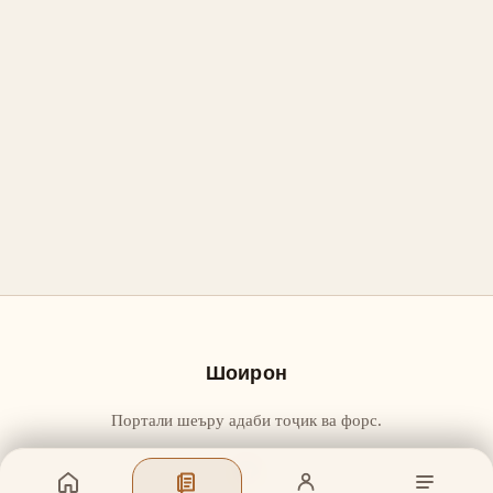
Шоирон
Портали шеъру адаби тоҷик ва форс.