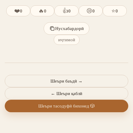
❤️
🔥
👍
😢
⭐
0
0
0
0
0
Нусхабардорӣ
иҷтимоӣ
Шеъри баъдӣ
→
←
Шеъри қаблӣ
Шеъри тасодуфӣ бихонед
🎲