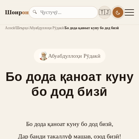
Шоир
он
🇹🇯
🔍
Асосӣ
/
Шеърҳо
/
Абуабдуллоҳи Рӯдакӣ
/
Бо дода қаноат куну бо дод бизӣ
Абуабдуллоҳи Рӯдакӣ
Бо дода қаноат куну
бо дод бизӣ
Бо дода қаноат куну бо дод бизӣ,

Дар банди такаллуф машав, озод бизӣ!
