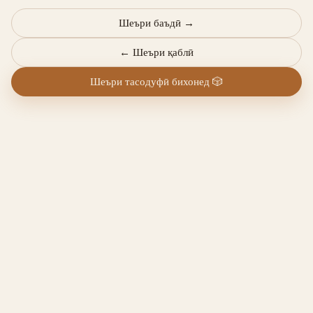
Шеъри баъдӣ
→
←
Шеъри қаблӣ
Шеъри тасодуфӣ бихонед
🎲