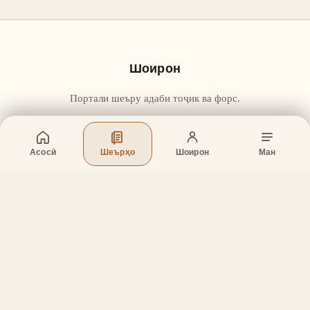
Шоирон
Портали шеъру адаби тоҷик ва форс.
Асосӣ
Шеърҳо
Шоирон
Ман
Бахшҳо
Асосӣ
Шеърҳо
Шоирон
Дар бораи лоиҳа
Тамос