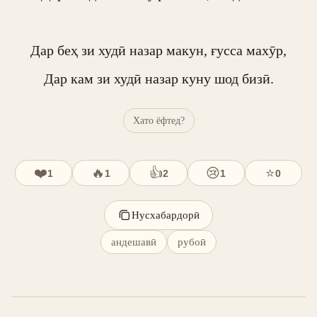
Дар беҳ зи худӣ назар макун, ғусса махӯр,

Дар кам зи худӣ назар куну шод бизӣ.
Хато ёфтед?
❤️
🔥
👍
😢
⭐
1
1
2
1
0
Нусхабардорӣ
андешавӣ
рубоӣ