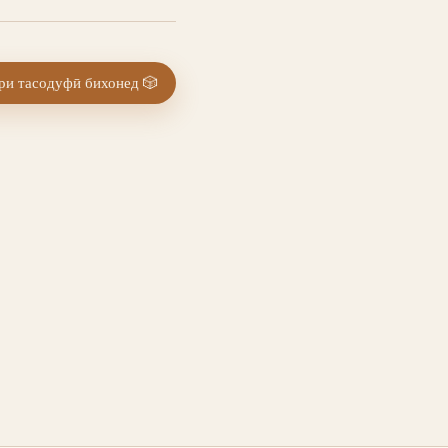
и тасодуфӣ бихонед
🎲