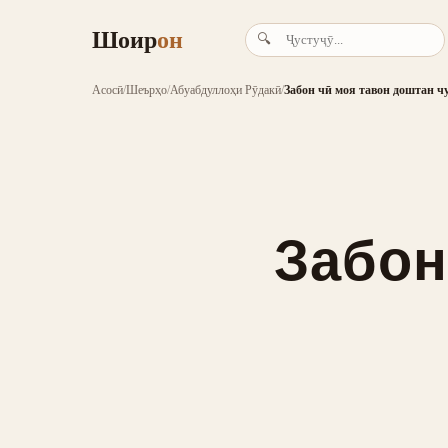
Шоир
он
🔍
Асосӣ
/
Шеърҳо
/
Абуабдуллоҳи Рӯдакӣ
/
Забон чӣ моя тавон доштан ч
Забон