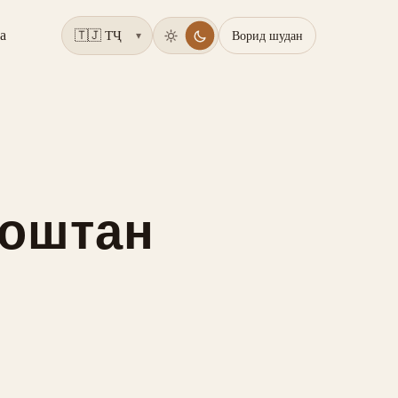
а
Ворид шудан
▾
доштан
?