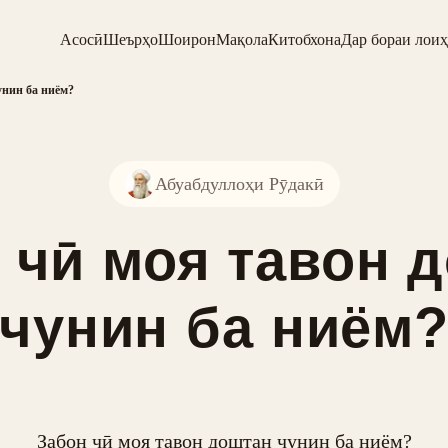
Асосӣ
Шеърҳо
Шоирон
Мақола
Китобхона
Дар бораи лоиҳ
унин ба ниём?
Абуабдуллоҳи Рӯдакӣ
 чӣ моя тавон 
чунин ба ниём
Забон чӣ моя тавон доштан чунин ба ниём?
