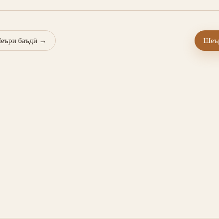
еъри баъдӣ
→
Шеър