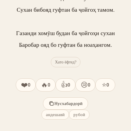
Сухан бибояд гуфтан ба ҷойгоҳ тамом.

Газанди хомӯш будан ба ҷойгоҳи сухан

Баробар ояд бо гуфтан ба ноаҳангом.
Хато ёфтед?
❤️
🔥
👍
😢
⭐
0
0
0
0
0
Нусхабардорӣ
андешавӣ
рубоӣ