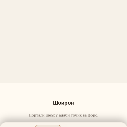
Шоирон
Портали шеъру адаби тоҷик ва форс.