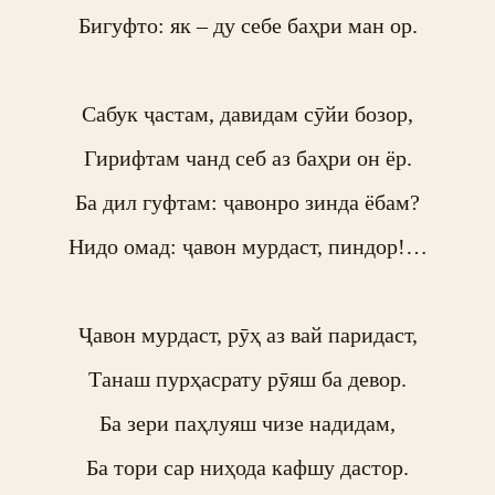
Бигуфто: як – ду себе баҳри ман ор.

Сабук ҷастам, давидам сӯйи бозор,

Гирифтам чанд себ аз баҳри он ёр.

Ба дил гуфтам: ҷавонро зинда ёбам?

Нидо омад: ҷавон мурдаст, пиндор!…

Ҷавон мурдаст, рӯҳ аз вай паридаст,

Танаш пурҳасрату рӯяш ба девор.

Ба зери паҳлуяш чизе надидам,

Ба тори сар ниҳода кафшу дастор.
