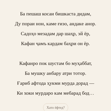
Ба пешаш косаи бишкаста дидам,

Ду пораи нон, каме ғизо, андаке анор.

Садоҳо мезадам дар шаҳр, эй ёр,

Кафан ҷамъ кардам баҳри он ёр.

Кафанро пок шустам бо муҳаббат,

Ба мушку анбару атри тотор.

Ғариб афтода ҳукми мурда дорад —

Ки хоки мурдаро кам мебарад бод…
Хато ёфтед?