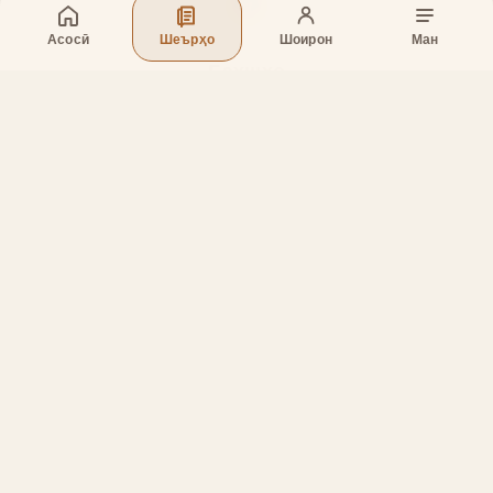
Асосӣ
Шеърҳо
Шоирон
Ман
Бахшҳо
Асосӣ
Шеърҳо
Шоирон
Дар бораи лоиҳа
Тамос
Дастгирӣ
Тамос
Телефон
:
+998 (94) 334-39-57
Telegram:
@muin_gulov