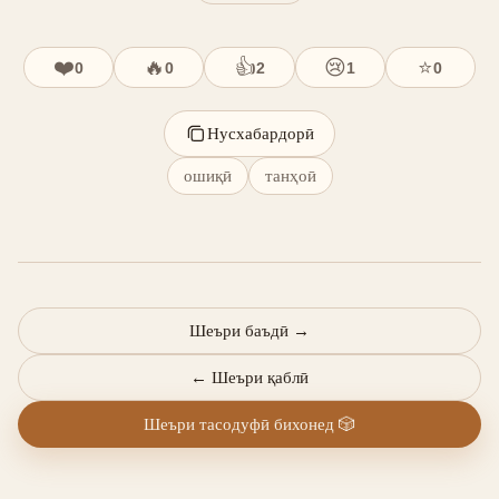
❤️
🔥
👍
😢
⭐
0
0
2
1
0
Нусхабардорӣ
ошиқӣ
танҳоӣ
Шеъри баъдӣ
→
←
Шеъри қаблӣ
Шеъри тасодуфӣ бихонед
🎲