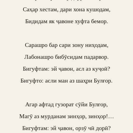
Саҳар хестам, дари хона кушодам,

Бидидам як ҷавоне хуфта бемор.

Сарашро бар сари зону ниҳодам,

Лабонашро бибӯсидам падарвор.

Бигуфтам: эй ҷавон, асл аз куҷоӣ?

Бигуфто: асли ман аз шаҳри Булғор.

Агар афтад гузорат сӯйи Булғор,

Магӯ аз мурданам зинҳор, зинҳор!…

Бигуфтам: эй ҷавон, орзӯ чӣ дорӣ?
