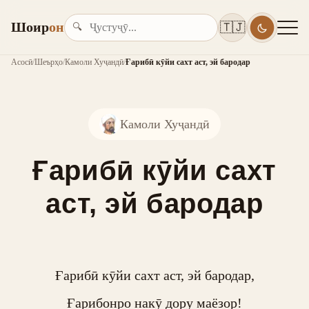
Шоир
он
🇹🇯
🔍
Асосӣ
/
Шеърҳо
/
Камоли Хуҷандӣ
/
Ғарибӣ кӯйи сахт аст, эй бародар
Камоли Хуҷандӣ
Ғарибӣ кӯйи сахт
аст, эй бародар
Ғарибӣ кӯйи сахт аст, эй бародар,

Ғарибонро накӯ дору маёзор!
