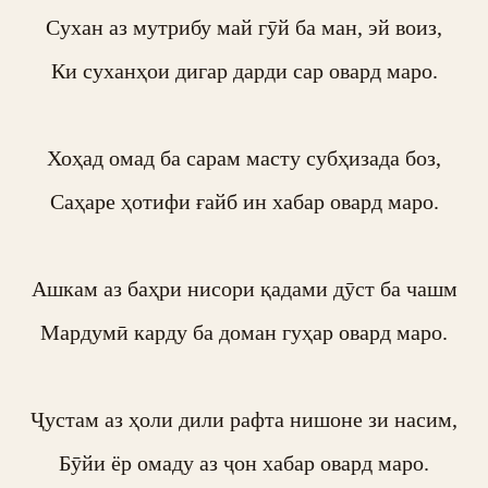
Сухан аз мутрибу май гӯй ба ман, эй воиз,

Ки суханҳои дигар дарди сар овард маро.

Хоҳад омад ба сарам масту субҳизада боз,

Саҳаре ҳотифи ғайб ин хабар овард маро.

Ашкам аз баҳри нисори қадами дӯст ба чашм

Мардумӣ карду ба доман гуҳар овард маро.

Ҷустам аз ҳоли дили рафта нишоне зи насим,

Бӯйи ёр омаду аз ҷон хабар овард маро.
