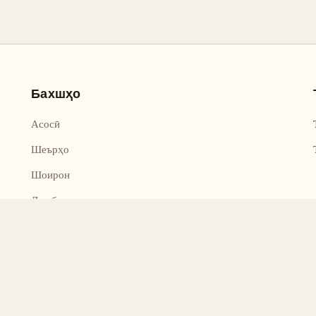
Бахшҳо
Асосӣ
Шеърҳо
Шоирон
Дар бораи лоиҳа
Тамос
Дастгирӣ