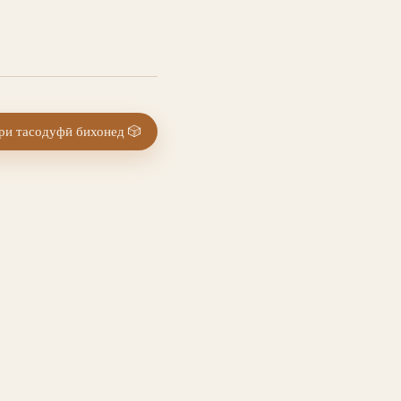
и тасодуфӣ бихонед
🎲