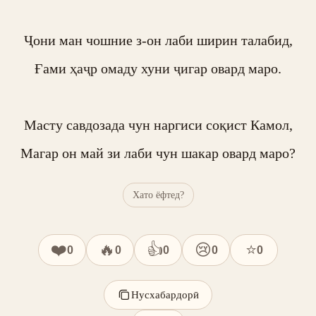
Ҷони ман чошние з-он лаби ширин талабид,

Ғами ҳаҷр омаду хуни ҷигар овард маро.

Масту савдозада чун наргиси соқист Камол,

Магар он май зи лаби чун шакар овард маро?
Хато ёфтед?
❤️
🔥
👍
😢
⭐
0
0
0
0
0
Нусхабардорӣ