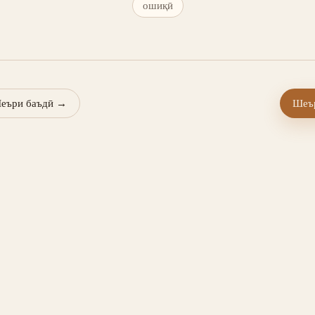
ошиқӣ
еъри баъдӣ
→
Шеър