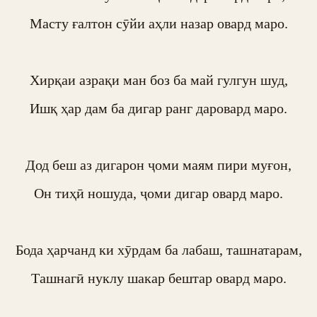
Масту ғалтон сӯйи аҳли назар овард маро.

Хирқаи азрақи ман боз ба май гулгун шуд,

Ишқ ҳар дам ба дигар ранг даровард маро.

Дод беш аз дигарон ҷоми маям пири муғон,

Он тиҳӣ ношуда, ҷоми дигар овард маро.

Бода ҳарчанд ки хӯрдам ба лабаш, ташнатарам,

Ташнагӣ нуклу шакар бештар овард маро.
