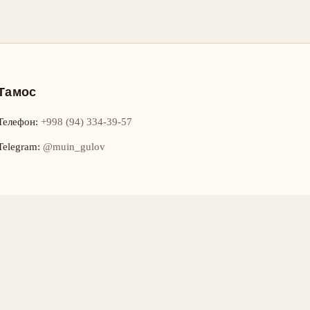
Тамос
Телефон
:
+998 (94) 334-39-57
Telegram:
@muin_gulov