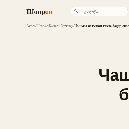
Шоир
он
🔍
Асосӣ
/
Шеърҳо
/
Камоли Хуҷандӣ
/
Чашмат аз гӯшаи тақво бадар ова
Чаш
б