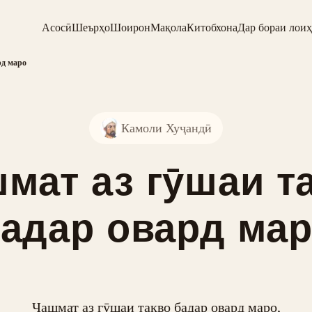
Асосӣ
Шеърҳо
Шоирон
Мақола
Китобхона
Дар бораи лоиҳ
рд маро
Камоли Хуҷандӣ
мат аз гӯшаи т
адар овард ма
Чашмат аз гӯшаи тақво бадар овард маро,
