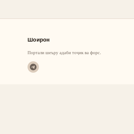
Шоирон
Портали шеъру адаби тоҷик ва форс.