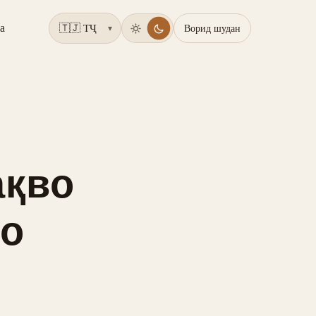
а
Ворид шудан
▾
ақво
ро