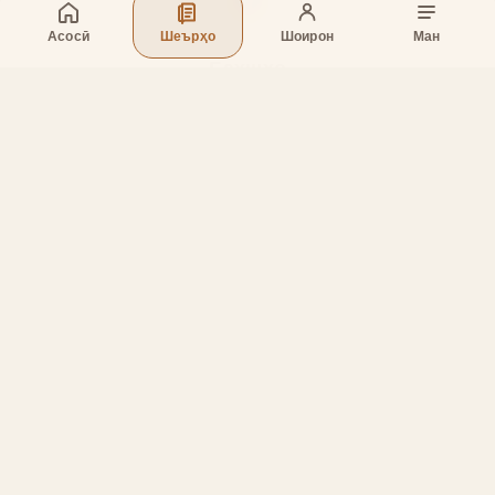
Асосӣ
Шеърҳо
Шоирон
Ман
Бахшҳо
Асосӣ
Шеърҳо
Шоирон
Дар бораи лоиҳа
Тамос
Дастгирӣ
Тамос
Телефон
:
+998 (94) 334-39-57
Telegram:
@muin_gulov