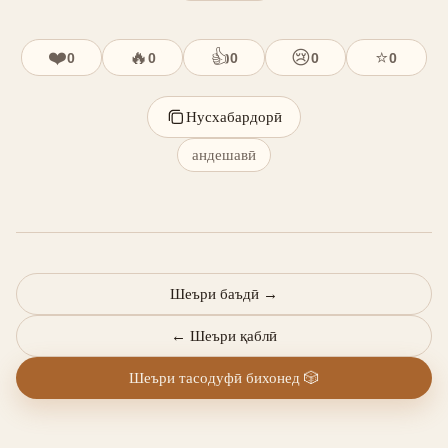
❤️
🔥
👍
😢
⭐
0
0
0
0
0
Нусхабардорӣ
андешавӣ
Шеъри баъдӣ
→
←
Шеъри қаблӣ
Шеъри тасодуфӣ бихонед
🎲