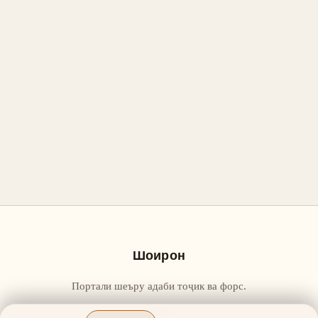
Шоирон
Портали шеъру адаби тоҷик ва форс.