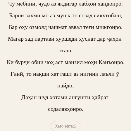
Чу мебинӣ, ҷудо аз якдигар лабҳои хандонро.

Барои захми мо аз мушк то созад сияҳтобаш,

Бар оҳу озмояд чашмат аввал теғи мижгонро.

Магар зад партави хуршеди ҳуснат дар ҷаҳон 
оташ,

Ки бурҷи обии чоҳ аст манзил моҳи Канъонро.

Ғанӣ, то нақши хат гашт аз нигини лаъли ӯ 
пайдо,

Даҳан шуд хотами ангушти ҳайрат 
содалавҳонро.
Хато ёфтед?