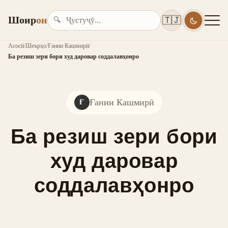
Шоир
он
🇹🇯
🔍
Асосӣ
/
Шеърҳо
/
Ғании Кашмирӣ
/
Ба резиш зери бори худ даровар соддалавҳонро
Ғании Кашмирӣ
Ғ
Ба резиш зери бори
худ даровар
соддалавҳонро