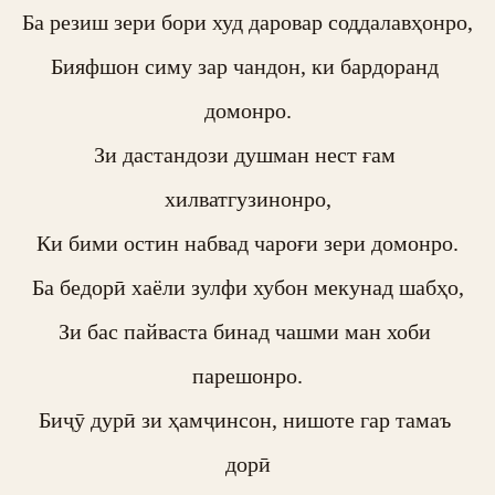
Ба резиш зери бори худ даровар соддалавҳонро,

Бияфшон симу зар чандон, ки бардоранд 
домонро.

Зи дастандози душман нест ғам 
хилватгузинонро,

Ки бими остин набвад чароғи зери домонро.

Ба бедорӣ хаёли зулфи хубон мекунад шабҳо,

Зи бас пайваста бинад чашми ман хоби 
парешонро.

Биҷӯ дурӣ зи ҳамҷинсон, нишоте гар тамаъ 
дорӣ
