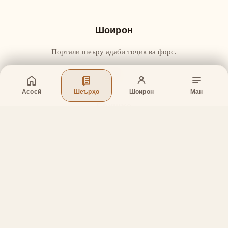
Шоирон
Портали шеъру адаби тоҷик ва форс.
Асосӣ
Шеърҳо
Шоирон
Ман
Бахшҳо
Асосӣ
Шеърҳо
Шоирон
Дар бораи лоиҳа
Тамос
Дастгирӣ