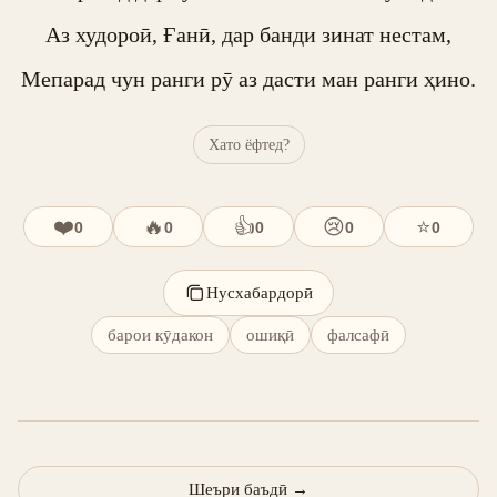
Аз худороӣ, Ғанӣ, дар банди зинат нестам,

Мепарад чун ранги рӯ аз дасти ман ранги ҳино.
Хато ёфтед?
❤️
🔥
👍
😢
⭐
0
0
0
0
0
Нусхабардорӣ
барои кӯдакон
ошиқӣ
фалсафӣ
Шеъри баъдӣ
→