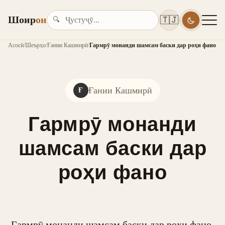
Шоир
он
🇹🇯
🔍
Асосӣ
/
Шеърҳо
/
Ғании Кашмирӣ
/
Гармрӯ монанди шамсам баски дар роҳи фано
Ғании Кашмирӣ
Ғ
Гармрӯ монанди
шамсам баски дар
роҳи фано
Гармрӯ монанди шамсам баски дар роҳи фано,
