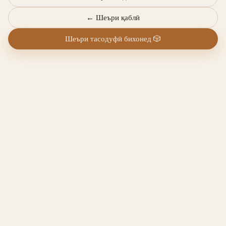
←
Шеъри қаблӣ
Шеъри тасодуфӣ бихонед
🎲