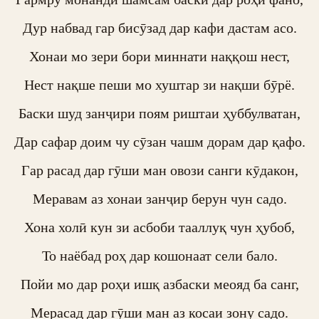
Дур набвад гар бисӯзад дар кафи дастам асо.

Хонаи мо зери бори миннати наққош нест,

Нест нақше пеши мо хуштар зи нақши бӯрё.

Баски шуд занҷири поям риштаи ҳуббулватан,

Дар сафар доим чу сӯзан чашм дорам дар қафо.

Гар расад дар гӯши ман овози санги кӯдакон,

Меравам аз хонаи занҷир берун чун садо.

Хона холӣ кун зи асбоби тааллуқ чун ҳубоб,

То наёбад роҳ дар кошонаат сели бало.

Пойи мо дар роҳи ишқ азбаски меояд ба санг,

Мерасад дар гӯши ман аз косаи зону садо.
