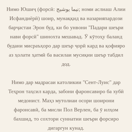
Нимо Юшиҷ (форсӣ: نیما یوشیج; номи аслиаш Алии
Исфандиёрӣ) шоир, мунаққид ва назарияпардози
барҷастаи Эрон буд, ки бо унвони "Падари шеъри
нави форсӣ" шинохта мешавад. Ӯ кӯтоҳу баланд
будани мисраъҳоро дар шеър ҷорӣ кард ва қофияро
аз ҳолати ҳатмӣ ба василаи мусиқии шеър табдил
дод.
Нимо дар мадрасаи католикии "Сент-Луис" дар
Теҳрон таҳсил карда, забони фаронсавиро ба хубӣ
медонист. Маҳз мутолиаи осори шоирони
фаронсавӣ, ба мисли Пол Верлен, ба ӯ илҳом
бахшид, то сохтори суннатии шеъри форсиро
дигаргун кунад.