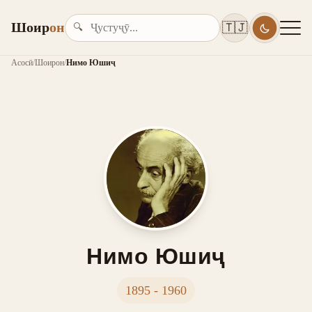
Шоир
он
🇹🇯
🔍
Асосӣ
/
Шоирон
/
Нимо Юшиҷ
Нимо Юшиҷ
1895 - 1960