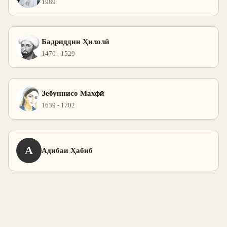
1989
Бадриддин Ҳилолӣ
1470 - 1529
Зебуннисо Махфӣ
1639 - 1702
А
Адибаи Ҳабиб