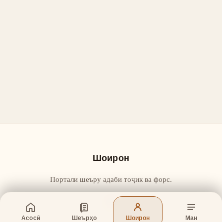
Шоирон
Портали шеъру адаби тоҷик ва форс.
Асосӣ
Шеърҳо
Шоирон
Ман