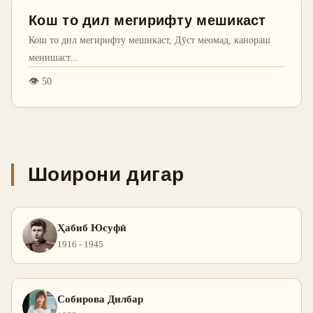
Кош то дил мегирифту мешикаст
Кош то дил мегирифту мешикаст, Дӯст меомад, канораш
менишаст
...
👁
50
Шоирони дигар
Ҳабиб Юсуфӣ
1916 - 1945
Собирова Дилбар