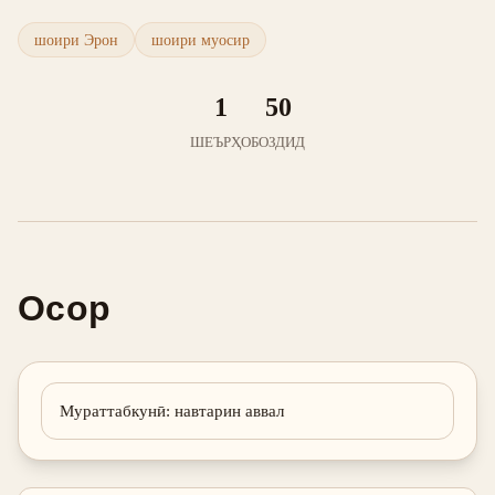
шоири Эрон
шоири муосир
1
50
ШЕЪРҲО
БОЗДИД
Осор
Мураттабкунӣ
:
навтарин аввал