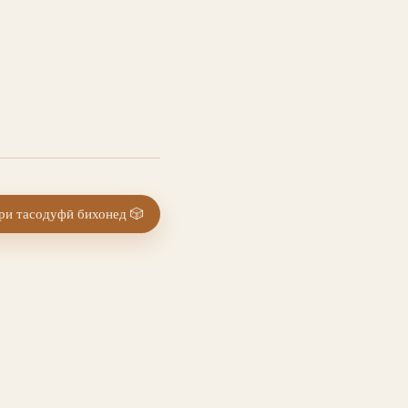
и тасодуфӣ бихонед
🎲