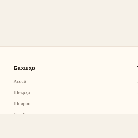
Бахшҳо
Асосӣ
Шеърҳо
Шоирон
Дар бораи лоиҳа
Тамос
Дастгирӣ