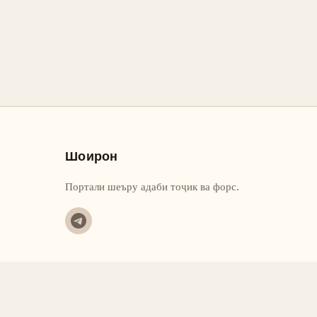
Шоирон
Портали шеъру адаби тоҷик ва форс.