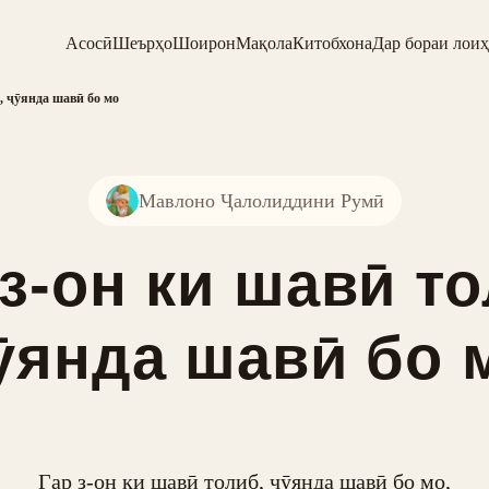
Асосӣ
Шеърҳо
Шоирон
Мақола
Китобхона
Дар бораи лоиҳ
, ҷӯянда шавӣ бо мо
Мавлоно Ҷалолиддини Румӣ
 з-он ки шавӣ то
ӯянда шавӣ бо 
Гар з-он ки шавӣ толиб, ҷӯянда шавӣ бо мо,
