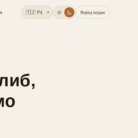
а
Ворид шудан
▾
либ,
мо