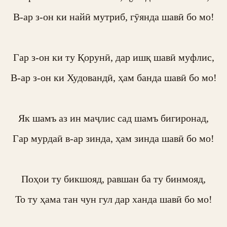
В-ар з-он ки найӣ мутриб, гӯянда шавӣ бо мо!

Гар з-он ки ту Қорунӣ, дар ишқ шавӣ муфлис,

В-ар з-он ки Худовандӣ, ҳам банда шавӣ бо мо!

Як шамъ аз ин маҷлис сад шамъ бигиронад,

Гар мурдаӣ в-ар зинда, ҳам зинда шавӣ бо мо!

Поҳои ту бикшояд, равшан ба ту бинмояд,

То ту ҳама тан чун гул дар ханда шавӣ бо мо!
