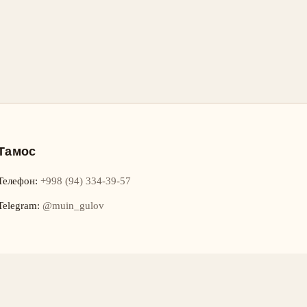
Тамос
Телефон
:
+998 (94) 334-39-57
Telegram:
@muin_gulov