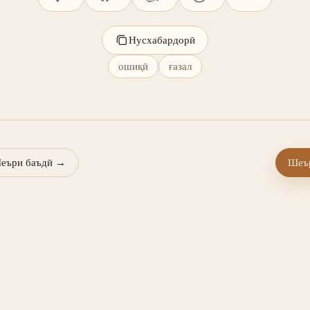
Нусхабардорӣ
ошиқӣ
ғазал
еъри баъдӣ
→
Шеър