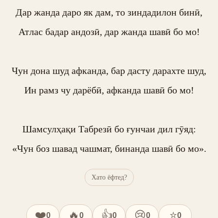
Дар жанда даро як дам, то зиндадилон бинӣ,

Атлас бадар андозӣ, дар жанда шавӣ бо мо!

Чун дона шуд афканда, бар дасту дарахте шуд,

Ин рамз чу дарёбӣ, афканда шавӣ бо мо!

Шамсулҳақи Табрезӣ бо ғунчаи дил гӯяд:

«Чун боз шавад чашмат, бинанда шавӣ бо мо».
Хато ёфтед?
❤️
🔥
👍
😢
⭐
0
0
0
0
0