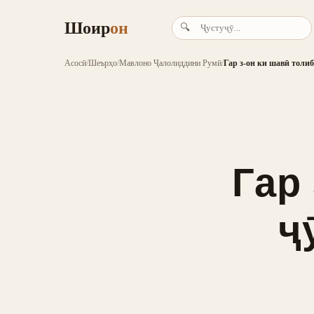
Шоир
он
🔍
Асосӣ
/
Шеърҳо
/
Мавлоно Ҷалолиддини Румӣ
/
Гар з-он ки шавӣ толиб
Гар
ҷ