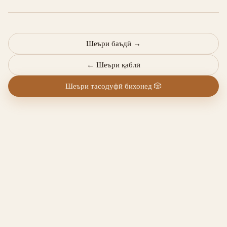
Шеъри баъдӣ
→
←
Шеъри қаблӣ
Шеъри тасодуфӣ бихонед
🎲