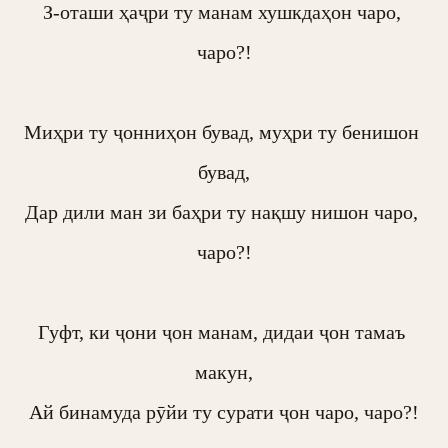
З-оташи ҳаҷри ту манам хушкдаҳон чаро, 
чаро?!

Миҳри ту ҷонниҳон бувад, муҳри ту бенишон 
бувад,

Дар дили ман зи баҳри ту нақшу нишон чаро, 
чаро?!

Гуфт, ки ҷони ҷон манам, дидаи ҷон тамаъ 
макун,

Ай бинамуда рӯйи ту сурати ҷон чаро, чаро?!
