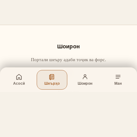
Шоирон
Портали шеъру адаби тоҷик ва форс.
Асосӣ
Шеърҳо
Шоирон
Ман
Бахшҳо
Асосӣ
Шеърҳо
Шоирон