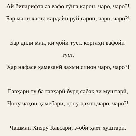
Ай бигирифта аз вафо гӯша карон, чаро, чаро?!

Бар мани хаста кардайӣ рӯй гарон, чаро, чаро?!

Бар дили ман, ки ҷойи туст, коргаҳи вафойи 
туст,

Ҳар нафасе ҳамезанӣ захми синон чаро, чаро?!

Гавҳари ту ба гавҳарӣ бурд сабақ зи муштарӣ,

Ҷону ҷаҳон ҳамебарӣ, ҷону ҷаҳон,чаро, чаро?!

Чашмаи Хизру Кавсарӣ, з-оби ҳаёт хуштарӣ,
