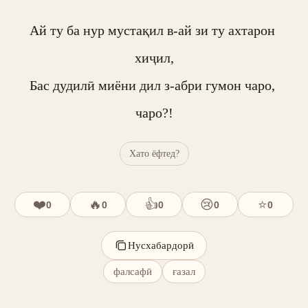
Ай ту ба нур мустақил в-ай зи ту ахтарон 
хиҷил,

Бас дудилӣ миёни дил з-абри гумон чаро, 
чаро?!
Хато ёфтед?
❤️
🔥
👍
😢
⭐
0
0
0
0
0
Нусхабардорӣ
фалсафӣ
ғазал