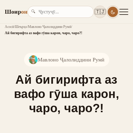
Шоир
он
🇹🇯
🔍
Асосӣ
/
Шеърҳо
/
Мавлоно Ҷалолиддини Румӣ
/
Ай бигирифта аз вафо гӯша карон, чаро, чаро?!
Мавлоно Ҷалолиддини Румӣ
Ай бигирифта аз
вафо гӯша карон,
чаро, чаро?!