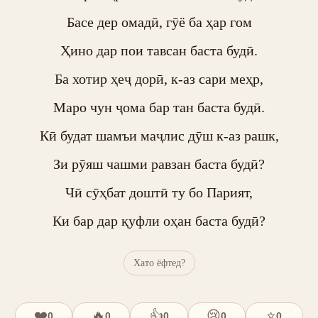
Басе дер омадӣ, гӯё ба ҳар гом

Ҳино дар пои тавсан баста будӣ.

Ба хотир ҳеҷ дорӣ, к-аз сари меҳр,

Маро чун ҷома бар тан баста будӣ.

Кӣ будат шамъи маҷлис дӯш к-аз рашк,

Зи рӯяш чашми равзан баста будӣ?

Чӣ сӯҳбат доштӣ ту бо Парият,

Ки бар дар қуфли оҳан баста будӣ?
Хато ёфтед?
❤️
🔥
👍
😢
⭐
0
0
0
0
0