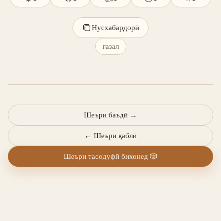
Нусхабардорӣ
ғазал
Шеъри баъдӣ
→
←
Шеъри қаблӣ
Шеъри тасодуфӣ бихонед
🎲