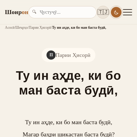
Шоир
он
🇹🇯
🔍
Асосӣ
/
Шеърҳо
/
Парии Ҳисорӣ
/
Ту ин аҳде, ки бо ман баста будӣ,
Парии Ҳисорӣ
П
Ту ин аҳде, ки бо
ман баста будӣ,
Ту ин аҳде, ки бо ман баста будӣ,

Магар баҳри шикастан баста будӣ?
