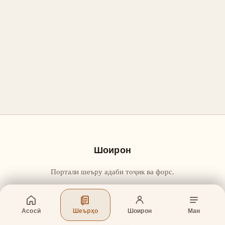
Шоирон
Портали шеъру адаби тоҷик ва форс.
Асосӣ
Шеърҳо
Шоирон
Ман