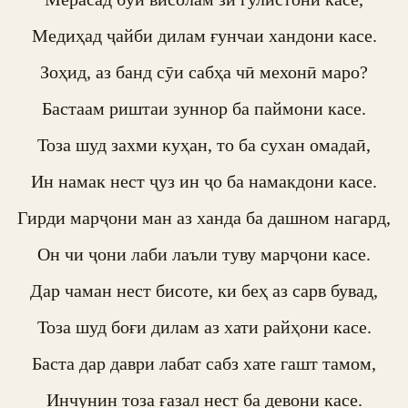
Медиҳад ҷайби дилам ғунчаи хандони касе.

Зоҳид, аз банд сӯи сабҳа чӣ мехонӣ маро?

Бастаам риштаи зуннор ба паймони касе.

Тоза шуд захми куҳан, то ба сухан омадаӣ,

Ин намак нест ҷуз ин ҷо ба намакдони касе.

Гирди марҷони ман аз ханда ба дашном нагард,

Он чи ҷони лаби лаъли туву марҷони касе.

Дар чаман нест бисоте, ки беҳ аз сарв бувад,

Тоза шуд боғи дилам аз хати райҳони касе.

Баста дар даври лабат сабз хате гашт тамом,

Инчунин тоза ғазал нест ба девони касе.
