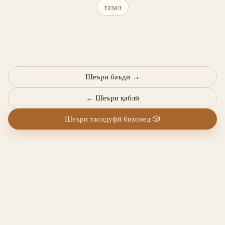
ғазал
Шеъри баъдӣ
→
←
Шеъри қаблӣ
Шеъри тасодуфӣ бихонед
🎲