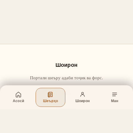
Шоирон
Портали шеъру адаби тоҷик ва форс.
Асосӣ
Шеърҳо
Шоирон
Ман
Бахшҳо
Асосӣ