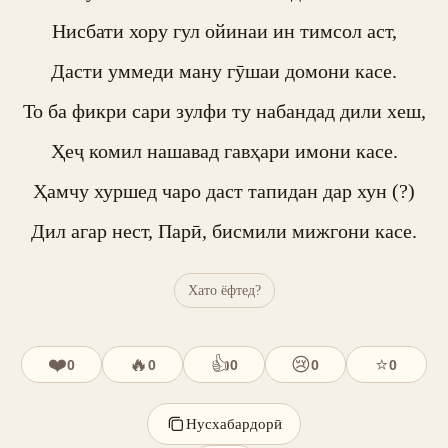
Нисбати хору гул ойинаи ин тимсол аст,

Дасти уммеди ману гӯшаи домони касе.

То ба фикри сари зулфи ту набандад дили хеш,

Ҳеҷ комил нашавад гавҳари имони касе.

Ҳамчу хуршед чаро даст тапидан дар хун (?)

Дил агар нест, Парӣ, бисмили мижгони касе.
Хато ёфтед?
❤️
🔥
👍
😢
⭐
0
0
0
0
0
Нусхабардорӣ