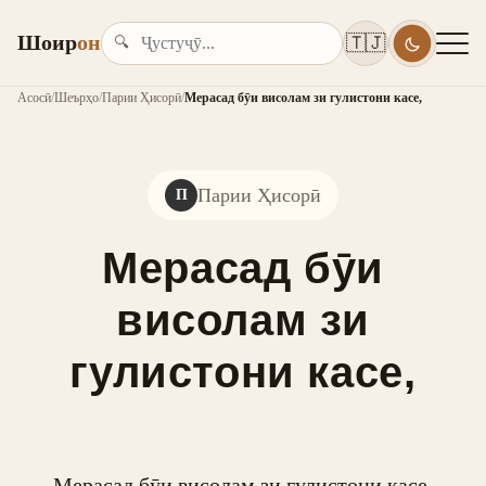
Шоир
он
🇹🇯
🔍
Асосӣ
/
Шеърҳо
/
Парии Ҳисорӣ
/
Мерасад бӯи висолам зи гулистони касе,
Парии Ҳисорӣ
П
Мерасад бӯи
висолам зи
гулистони касе,
Мерасад бӯи висолам зи гулистони касе,
