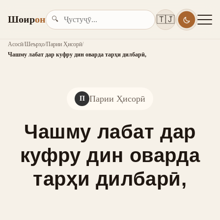
Шоир
он
🇹🇯
🔍
Асосӣ
/
Шеърҳо
/
Парии Ҳисорӣ
/
Чашму лабат дар куфру дин оварда тарҳи дилбарӣ,
Парии Ҳисорӣ
П
Чашму лабат дар
куфру дин оварда
тарҳи дилбарӣ,