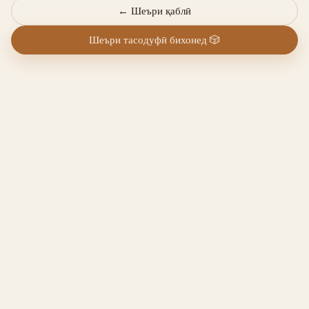
←
Шеъри қаблӣ
Шеъри тасодуфӣ бихонед
🎲