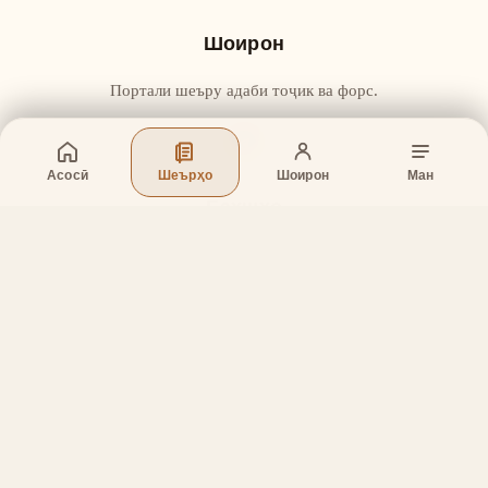
Шоирон
Портали шеъру адаби тоҷик ва форс.
Асосӣ
Шеърҳо
Шоирон
Ман
Бахшҳо
Асосӣ
Шеърҳо
Шоирон
Дар бораи лоиҳа
Тамос
Дастгирӣ