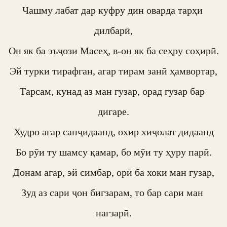
Чашму лабат дар куфру дин оварда тарҳи 
дилбарӣ,

Он як ба эъҷози Масеҳ, в-он як ба сеҳру соҳирӣ.

Эй турки тирафган, агар тирам занӣ ҳамвортар,

Тарсам, кунад аз ман гузар, орад гузар бар 
дигаре.

Худро агар санҷидаанд, охир хиҷолат дидаанд

Бо рӯи ту шамсу қамар, бо мӯи ту ҳуру парӣ.

Донам агар, эй симбар, орӣ ба хоки ман гузар,

Зуд аз сари ҷон бигзарам, то бар сари ман 
нагзарӣ.
