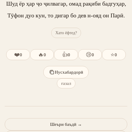
Шуд ёр ҳар ҷо ҷилвагар, омад рақиби бадгуҳар,

Тӯфон дуо кун, то дигар бо дев н-ояд он Парӣ.
Хато ёфтед?
❤️
🔥
👍
😢
⭐
0
0
0
0
0
Нусхабардорӣ
ғазал
Шеъри баъдӣ
→