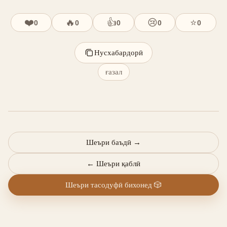
❤️
🔥
👍
😢
⭐
0
0
0
0
0
Нусхабардорӣ
ғазал
Шеъри баъдӣ
→
←
Шеъри қаблӣ
Шеъри тасодуфӣ бихонед
🎲