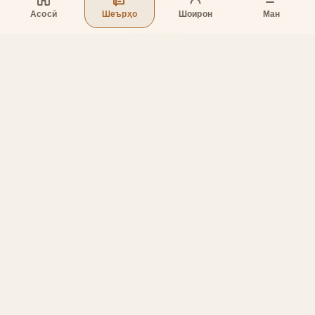
Асосӣ
Шеърҳо
Шоирон
Ман
Бахшҳо
Асосӣ
Шеърҳо
Шоирон
Дар бораи лоиҳа
Тамос
Дастгирӣ
Тамос
Телефон
:
+998 (94) 334-39-57
Telegram:
@muin_gulov