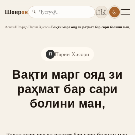
Шоир
он
🇹🇯
🔍
Асосӣ
/
Шеърҳо
/
Парии Ҳисорӣ
/
Вақти марг ояд зи раҳмат бар сари болини ман,
Парии Ҳисорӣ
П
Вақти марг ояд зи
раҳмат бар сари
болини ман,
Вақти марг ояд зи раҳмат бар сари болини ман,
