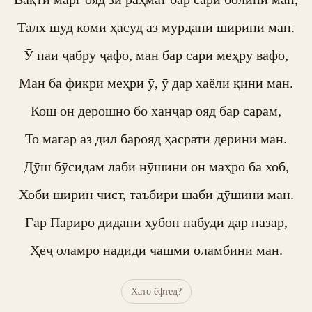
Талх шуд коми ҳасуд аз мурдани ширини ман.

Ӯ паи ҷабру ҷафо, ман бар сари меҳру вафо,

Ман ба фикри меҳри ӯ, ӯ дар хаёли қини ман.

Кош он дерошно бо ханҷар ояд бар сарам,

То магар аз дил барояд ҳасрати дерини ман.

Дӯш бӯсидам лаби нӯшини он маҳро ба хоб,

Хоби ширин чист, таъбири шаби дӯшини ман.

Гар Париро дидани хубон набудӣ дар назар,

Ҳеҷ оламро надидӣ чашми оламбини ман.
Хато ёфтед?