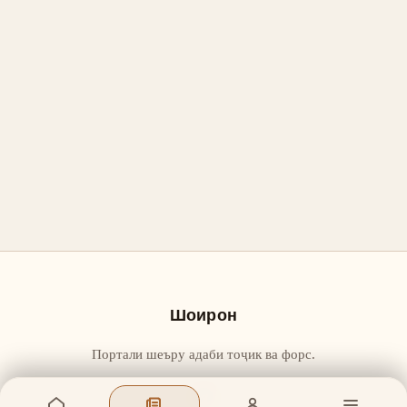
Шоирон
Портали шеъру адаби тоҷик ва форс.