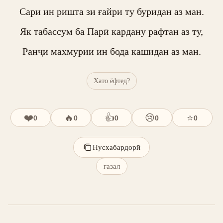
Сари ин ришта зи ғайри ту буридан аз ман.

Як табассум ба Парӣ кардану рафтан аз ту,

Ранҷи махмурии ин бода кашидан аз ман.
Хато ёфтед?
❤️
🔥
👍
😢
⭐
0
0
0
0
0
Нусхабардорӣ
ғазал