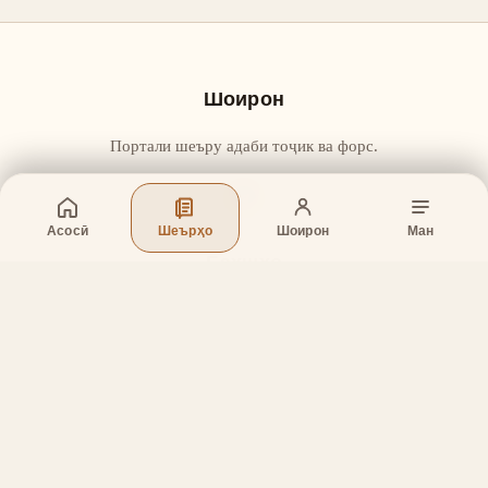
Шоирон
Портали шеъру адаби тоҷик ва форс.
Асосӣ
Шеърҳо
Шоирон
Ман
Бахшҳо
Асосӣ
Шеърҳо
Шоирон
Дар бораи лоиҳа
Тамос