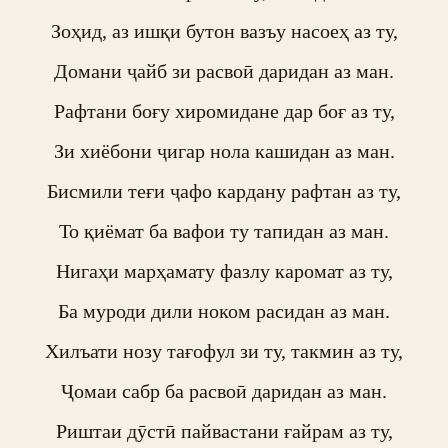
Зоҳид, аз ишқи бутон вазъу насоеҳ аз ту,

Домани ҷайб зи расвоӣ даридан аз ман.

Рафтани боғу хиромидане дар боғ аз ту,

Зи хиёбони ҷигар нола кашидан аз ман.

Бисмили теғи ҷафо кардану рафтан аз ту,

То қиёмат ба вафои ту тапидан аз ман.

Нигаҳи марҳамату фазлу каромат аз ту,

Ба муроди дили ноком расидан аз ман.

Хилъати нозу тағофул зи ту, такмин аз ту,

Ҷомаи сабр ба расвоӣ даридан аз ман.

Риштаи дӯстӣ пайвастани ғайрам аз ту,
