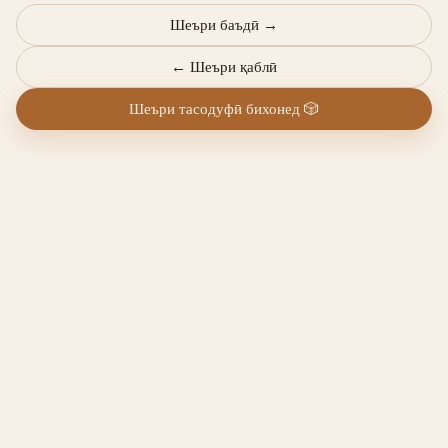
Шеъри баъдӣ
→
←
Шеъри қаблӣ
Шеъри тасодуфӣ бихонед
🎲