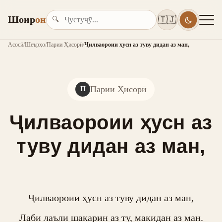
Шоир
он
🇹🇯
🔍
Асосӣ
/
Шеърҳо
/
Парии Ҳисорӣ
/
Ҷилваороии ҳусн аз туву дидан аз ман,
Парии Ҳисорӣ
П
Ҷилваороии ҳусн аз
туву дидан аз ман,
Ҷилваороии ҳусн аз туву дидан аз ман,

Лаби лаъли шакарин аз ту, макидан аз ман.
