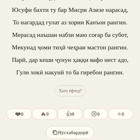
Юсуфи бахти ту бар Мисри Азизе нарасад,

То нагардад гулат аз хории Канъон рангин.

Мерасад наъшаи набзи маю соғар ба субот,

Мекунад ҷоми тиҳӣ чеҳраи мастон рангин.

Парӣ, дар кеши ҷунун ҳаққи вафо нест адо,

Гули хокӣ накунӣ то ба гиребон рангин.
Хато ёфтед?
❤️
🔥
👍
😢
⭐
0
0
0
0
0
Нусхабардорӣ