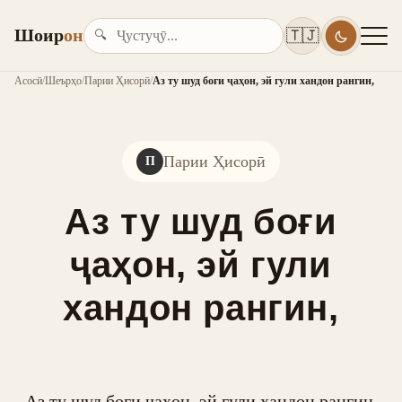
Шоир
он
🇹🇯
🔍
Асосӣ
/
Шеърҳо
/
Парии Ҳисорӣ
/
Аз ту шуд боғи ҷаҳон, эй гули хандон рангин,
Парии Ҳисорӣ
П
Аз ту шуд боғи
ҷаҳон, эй гули
хандон рангин,
Аз ту шуд боғи ҷаҳон, эй гули хандон рангин,
