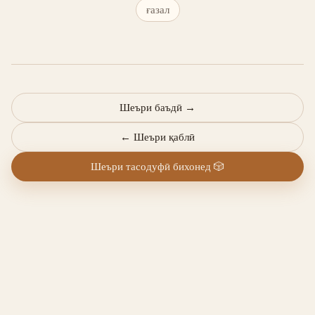
ғазал
Шеъри баъдӣ
→
←
Шеъри қаблӣ
Шеъри тасодуфӣ бихонед
🎲