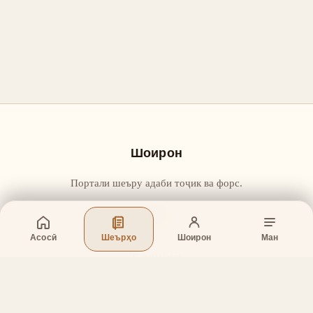
Шоирон
Портали шеъру адаби тоҷик ва форс.
Асосӣ
Шеърҳо
Шоирон
Ман
Бахшҳо
Асосӣ