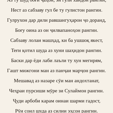
Нест аз сабзаву гул бе ту гулистон рангин.

Гулрухон дар дили равшангуҳарон ҷо доранд,

Боғу оина аз он ҷилвапаноҳон рангин.

Сабзаву лолаи машҳад, ки ба ушшоқ якест,

Теғи қотил шуда аз хуни шаҳидон рангин.

Баски дар ёди лаби лаъли ту хун мегирям,

Гашт мижгони ман аз панҷаи марҷон рангин.

Мешавад аз назаре сӯи ман андохтанат,

Чеҳраи пурсиши мӯре зи Сулаймон рангин.

Ҷуди арбоби карам оинаи шарми гадост,

Рӯи соил шуда аз силии эҳсон рангин.
