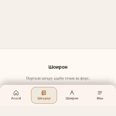
Шоирон
Портали шеъру адаби тоҷик ва форс.
Асосӣ
Шеърҳо
Шоирон
Ман
Бахшҳо