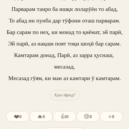
Парварам танро ба ишқи лоларӯён то абад,

То абад ин пунба дар тӯфони оташ парварам.

Бар сарам по неҳ, ки монад то қиёмат, эй парӣ,

Эй парӣ, аз нақши поят тоқи шоҳӣ бар сарам.

Камтарам донад, Парӣ, аз зарра ҳуснаш, 
месазад,

Месазад гӯям, ки ман аз камтари ӯ камтарам.
Хато ёфтед?
❤️
🔥
👍
😢
⭐
0
0
0
0
0