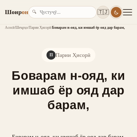
Шоир
он
🇹🇯
🔍
Асосӣ
/
Шеърҳо
/
Парии Ҳисорӣ
/
Боварам н-ояд, ки имшаб ёр ояд дар барам,
Парии Ҳисорӣ
П
Боварам н-ояд, ки
имшаб ёр ояд дар
барам,
Боварам н-ояд, ки имшаб ёр ояд дар барам,
