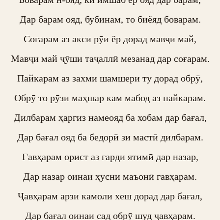
Дар барам ояд, бубинам, то биёяд боварам.

Соғарам аз акси рӯи ёр дорад мавҷи май,

Мавҷи май ҷӯши таҷаллӣ мезанад дар соғарам.

Пайкарам аз захми шамшери ту дорад обрӯ,

Обрӯ то рӯзи маҳшар кам мабод аз пайкарам.

Дилбарам ҳаргиз намеояд ба хобам дар бағал,

Дар бағал ояд ба бедорӣ зи мастӣ дилбарам.

Гавҳарам орист аз гарди ятимӣ дар назар,

Дар назар оинаи ҳусни маъонӣ гавҳарам.

Ҷавҳарам арзи камоли хеш дорад дар бағал,

Дар бағал оинаи сад обрӯ шуд ҷавҳарам.
