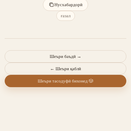
Нусхабардорӣ
ғазал
Шеъри баъдӣ
→
←
Шеъри қаблӣ
Шеъри тасодуфӣ бихонед
🎲