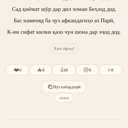
Сад қиёмат шӯр дар дил хомаи Беҳзод дод.

Бас намеояд ба ҷуз афкандагиҳо аз Парӣ,

К-ин сифат килки қазо чун шона дар эҷод дод.
Хато ёфтед?
❤️
🔥
👍
😢
⭐
0
0
0
0
0
Нусхабардорӣ
ғазал