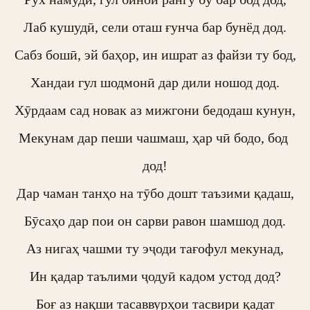
Лаб кушудӣ, сели оташ ғунча бар бунёд дод.

Сабз бошӣ, эй баҳор, ин ишрат аз файзи ту бод,

Хандаи гул шодмонӣ дар дили ношод дод.

Хӯрдаам сад новак аз мижгони бедодаш кунун,

Мекунам дар пеши чашмаш, ҳар чӣ бодо, бод 
дод!

Дар чаман танҳо на тӯбо дошт таъзими қадаш,

Бӯсаҳо дар пои он сарви равон шамшод дод.

Аз нигаҳ чашми ту эҷоди тағофул мекунад,

Ин қадар таълими ҷодуӣ кадом устод дод?

Боғ аз нақши тасаввурҳои тасвири қадат
