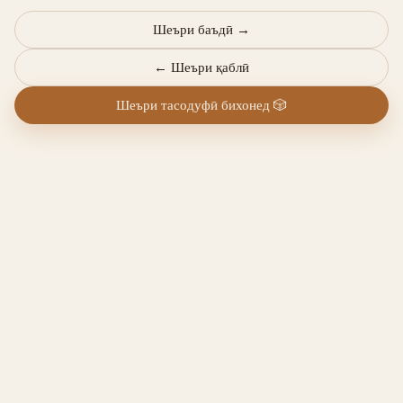
Шеъри баъдӣ
→
←
Шеъри қаблӣ
Шеъри тасодуфӣ бихонед
🎲