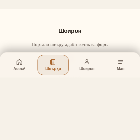
Шоирон
Портали шеъру адаби тоҷик ва форс.
Асосӣ
Шеърҳо
Шоирон
Ман
Бахшҳо
Асосӣ
Шеърҳо
Шоирон
Дар бораи лоиҳа
Тамос