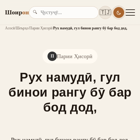
Шоир
он
🇹🇯
🔍
Асосӣ
/
Шеърҳо
/
Парии Ҳисорӣ
/
Рух намудӣ, гул бинои рангу бӯ бар бод дод,
Парии Ҳисорӣ
П
Рух намудӣ, гул
бинои рангу бӯ бар
бод дод,
Рух намудӣ, гул бинои рангу бӯ бар бод дод,
