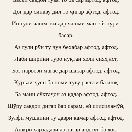
Доғ дар синаву дил то ҷигар афтод, афтод.

Ин гули чашм, ки дар чашми ман, эй нури 
басар,

Аз гули рӯи ту чун бехабар афтод, афтод.

Лаби ширини туро нуқтаи холи сияҳ аст,

Боз парвози магас дар шакар афтод, афтод.

Қуръаи ҳусн ба номи туву расвоӣ ба ишқ

Ба мани сӯхтаҷон аз қадар афтод, афтод.

Шӯру савдои дигар бар сарам, эй силсиламӯй,

Зулфи мушкини ту даври камар афтод, афтод.

Ашкро ҳарзадавӣ аз назар андохт ба хок,
