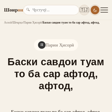
Шоир
он
🇹🇯
🔍
Асосӣ
/
Шеърҳо
/
Парии Ҳисорӣ
/
Баски савдои туам то ба сар афтод, афтод,
Парии Ҳисорӣ
П
Баски савдои туам
то ба сар афтод,
афтод,
Баски савдои туам то ба сар афтод, афтод,
