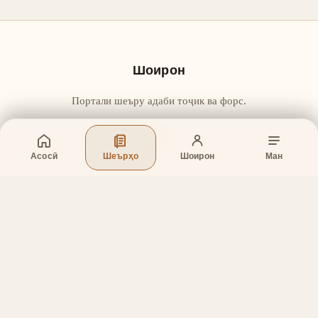
Шоирон
Портали шеъру адаби тоҷик ва форс.
Асосӣ
Шеърҳо
Шоирон
Ман
Бахшҳо
Асосӣ
Шеърҳо
Шоирон
Дар бораи лоиҳа
Тамос