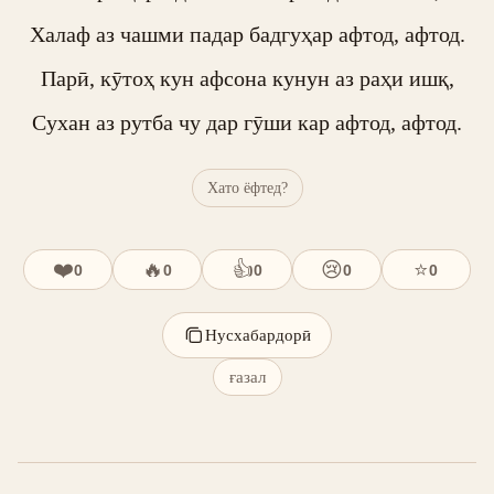
Халаф аз чашми падар бадгуҳар афтод, афтод.

Парӣ, кӯтоҳ кун афсона кунун аз раҳи ишқ,

Сухан аз рутба чу дар гӯши кар афтод, афтод.
Хато ёфтед?
❤️
🔥
👍
😢
⭐
0
0
0
0
0
Нусхабардорӣ
ғазал