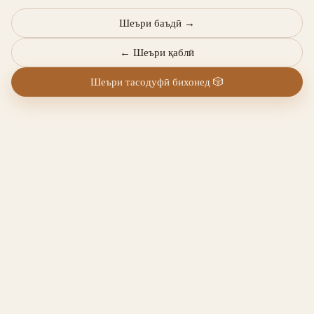
Шеъри баъдӣ
→
←
Шеъри қаблӣ
Шеъри тасодуфӣ бихонед
🎲