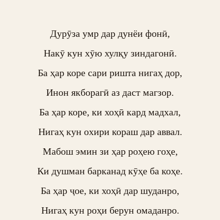
Дурӯза умр дар дунёи фонӣ,

Накӯ кун хӯю хулқу зиндагонӣ.

Ба ҳар коре сари ришта нигаҳ дор,

Инон якборагӣ аз даст магзор.

Ба ҳар коре, ки хоҳӣ кард мадхал,

Нигаҳ кун охири кораш дар аввал.

Мабош эмин зи ҳар роҳею гоҳе,

Ки душман барканад кӯҳе ба коҳе.

Ба ҳар ҷое, ки хоҳӣ дар шуданро,

Нигаҳ кун роҳи берун омаданро.
