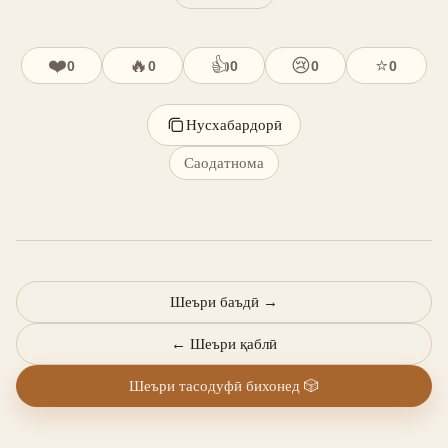
❤️
🔥
👍
😢
⭐
0
0
0
0
0
Нусхабардорӣ
Саодатнома
Шеъри баъдӣ
→
←
Шеъри қаблӣ
Шеъри тасодуфӣ бихонед
🎲