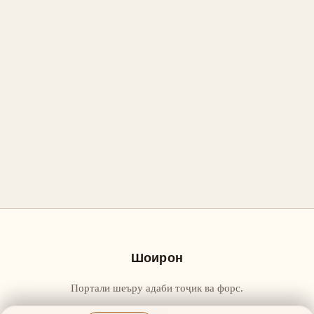
Шоирон
Портали шеъру адаби тоҷик ва форс.