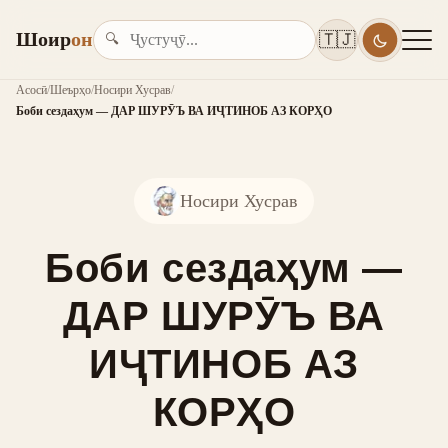
Шоир
он
🇹🇯
🔍
Асосӣ
/
Шеърҳо
/
Носири Хусрав
/
Боби сездаҳум — ДАР ШУРӮЪ ВА ИҶТИНОБ АЗ КОРҲО
Носири Хусрав
Боби сездаҳум —
ДАР ШУРӮЪ ВА
ИҶТИНОБ АЗ
КОРҲО