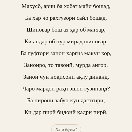
Махусб, арчи ба хобат майл бошад,

Ба ҳар ҷо раҳгузори сайл бошад.

Шиновар бош аз ҳар об магзар,

Ки андар об пур мирад шиновар.

Ба гуфтори занон ҳаргиз макун кор,

Занонро, то тавонӣ, мурда ангор.

Занон чун ноқисони ақлу динанд,

Чаро мардон раҳи эшон гузинанд?

Ба пирони забун кун дастгирӣ,

Ки дар пирӣ бидонӣ қадри пирӣ.
Хато ёфтед?