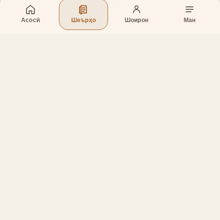
Асосӣ
Шеърҳо
Шоирон
Ман
Бахшҳо
Асосӣ
Шеърҳо
Шоирон
Дар бораи лоиҳа
Тамос
Дастгирӣ
Тамос
Телефон
:
+998 (94) 334-39-57
Telegram:
@muin_gulov