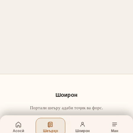
Шоирон
Портали шеъру адаби тоҷик ва форс.
Асосӣ
Шеърҳо
Шоирон
Ман