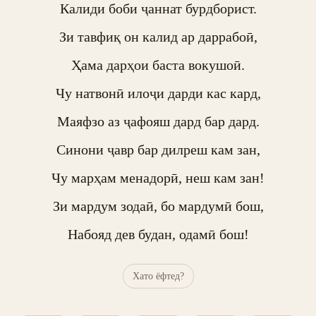
Калиди боби ҷаннат бурдборист.

Зи тавфиқ он калид ар даррабоӣ,

Ҳама дарҳои баста вокушоӣ.

Чу натвонӣ илоҷи дарди кас кард,

Маяфзо аз ҷафояш дард бар дард.

Синони ҷавр бар дилреш кам зан,

Чу марҳам менадорӣ, неш кам зан!

Зи мардум зодаӣ, бо мардумӣ бош,

Набояд дев будан, одамӣ бош!
Хато ёфтед?