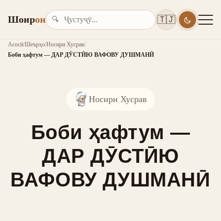
Шоир
он
🇹🇯
🔍
Асосӣ
/
Шеърҳо
/
Носири Хусрав
/
Боби ҳафтум — ДАР ДӮСТӢЮ ВАФОВУ ДУШМАНӢ
Носири Хусрав
Боби ҳафтум —
ДАР ДӮСТӢЮ
ВАФОВУ ДУШМАНӢ