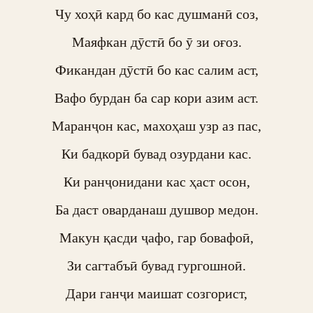
Чу хоҳӣ кард бо кас душманӣ соз,

Маяфкан дӯстӣ бо ӯ зи оғоз.

Фикандан дӯстӣ бо кас салим аст,

Вафо бурдан ба сар кори азим аст.

Маранҷон кас, махоҳаш узр аз пас,

Ки бадкорӣ бувад озурдани кас.

Ки ранҷонидани кас ҳаст осон,

Ба даст оварданаш душвор медон.

Макун қасди ҷафо, гар бовафоӣ,

Зи сагтабъӣ бувад гургошноӣ.

Дари ганҷи маишат созгорист,
