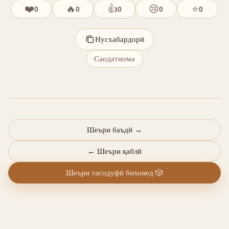
❤️
🔥
👍
😢
⭐
0
0
0
0
0
Нусхабардорӣ
Саодатнома
Шеъри баъдӣ
→
←
Шеъри қаблӣ
Шеъри тасодуфӣ бихонед
🎲