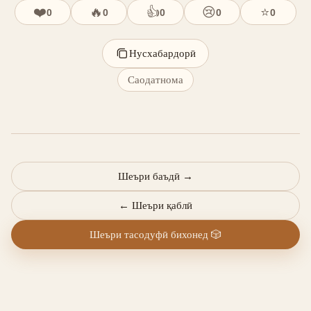
❤️
🔥
👍
😢
⭐
0
0
0
0
0
Нусхабардорӣ
Саодатнома
Шеъри баъдӣ
→
←
Шеъри қаблӣ
Шеъри тасодуфӣ бихонед
🎲