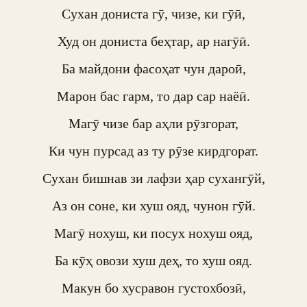
Сухан дониста гӯ, чизе, ки гӯӣ,

Худ он дониста беҳтар, ар нагӯӣ.

Ба майдони фасоҳат чун дароӣ,

Марон бас гарм, то дар сар наёӣ.

Магӯ чизе бар аҳли рӯзгорат,

Ки чун пурсад аз ту рӯзе кирдгорат.

Сухан бишнав зи лафзи ҳар сухангӯй,

Аз он соне, ки хуш ояд, чунон гӯй.

Магӯ нохуш, ки посух нохуш ояд,

Ба кӯҳ овози хуш деҳ, то хуш ояд.

Макун бо хусравон густохбозӣ,
