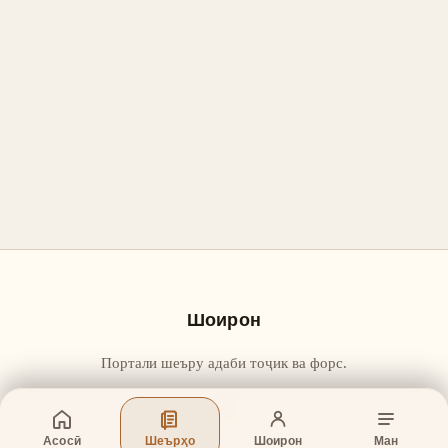
Шоирон
Портали шеъру адаби тоҷик ва форс.
Асосӣ
Шеърҳо
Шоирон
Ман