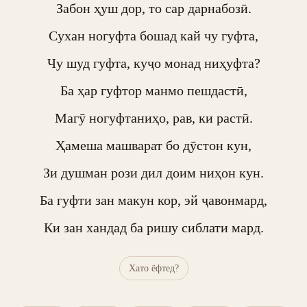
Забон ҳуш дор, то сар дарнабозӣ.

Сухан ногуфта бошад кай чу гуфта,

Чу шуд гуфта, куҷо монад ниҳуфта?

Ба ҳар гуфтор манмо пешдастӣ,

Магӯ ногуфтаниҳо, рав, ки растӣ.

Ҳамеша машварат бо дӯстон кун,

Зи душман рози дил доим ниҳон кун.

Ба гуфти зан макун кор, эй ҷавонмард,

Ки зан хандад ба ришу сиблати мард.
Хато ёфтед?