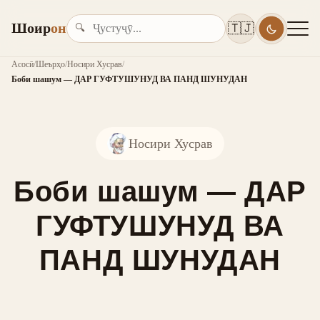
Шоир
он
🇹🇯
🔍
Асосӣ
/
Шеърҳо
/
Носири Хусрав
/
Боби шашум — ДАР ГУФТУШУНУД ВА ПАНД ШУНУДАН
Носири Хусрав
Боби шашум — ДАР
ГУФТУШУНУД ВА
ПАНД ШУНУДАН