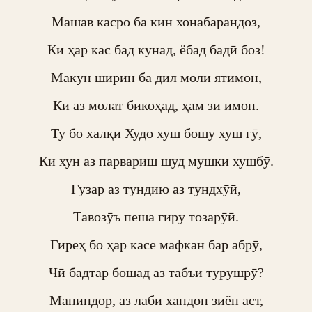
Машав касро ба кин хонабарандоз,

Ки ҳар кас бад кунад, ёбад бадӣ боз!

Макун ширин ба дил моли ятимон,

Ки аз молат бикоҳад, ҳам зи имон.

Ту бо халқи Худо хуш бошу хуш гӯ,

Ки хун аз парвариш шуд мушки хушбӯ.

Гузар аз тундию аз тундхӯӣ,

Тавозӯъ пеша гиру тозарӯӣ.

Гиреҳ бо ҳар касе мафкан бар абрӯ,

Чӣ бадтар бошад аз табъи турушрӯ?

Мапиндор, аз лаби хандон зиён аст,
