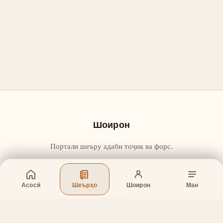
Шоирон
Портали шеъру адаби тоҷик ва форс.
Асосӣ
Шеърҳо
Шоирон
Ман
Бахшҳо
Асосӣ