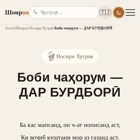
Шоир
он
🇹🇯
🔍
Асосӣ
/
Шеърҳо
/
Носири Хусрав
/
Боби чаҳорум — ДАР БУРДБОРӢ
Носири Хусрав
Боби чаҳорум —
ДАР БУРДБОРӢ
Ба кас мапсанд, он ч-ат нописанд аст,

Ки воҷиб куштани мор аз газанд аст.
