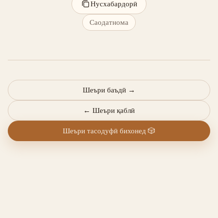
Нусхабардорӣ
Саодатнома
Шеъри баъдӣ
→
←
Шеъри қаблӣ
Шеъри тасодуфӣ бихонед
🎲