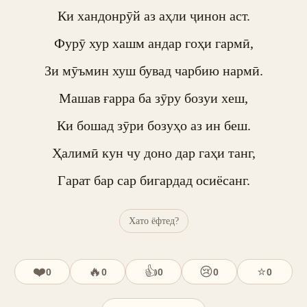
Ки хандонрӯй аз аҳли ҷинон аст.

Фурӯ хур хашм андар гоҳи гармӣ,

Зи мӯъмин хуш бувад чарбию нармӣ.

Машав ғарра ба зӯру бозуи хеш,

Ки бошад зӯри бозуҳо аз ин беш.

Ҳалимӣ кун чу доно дар гаҳи танг,

Гарат бар сар бигардад осиёсанг.
Хато ёфтед?
❤️
🔥
👍
😢
⭐
0
0
0
0
0