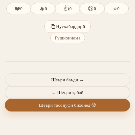
❤️
🔥
👍
😢
⭐
0
0
0
0
0
Нусхабардорӣ
Рӯшноинома
Шеъри баъдӣ
→
←
Шеъри қаблӣ
Шеъри тасодуфӣ бихонед
🎲