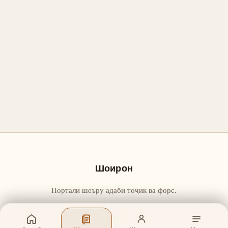
Шоирон
Портали шеъру адаби тоҷик ва форс.