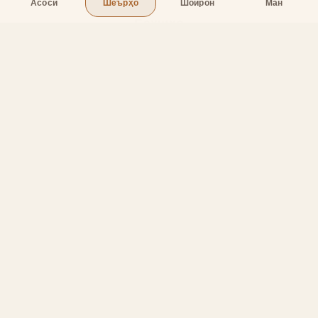
Асосӣ
Шеърҳо
Шоирон
Ман
Бахшҳо
Асосӣ
Шеърҳо
Шоирон
Дар бораи лоиҳа
Тамос
Дастгирӣ
Тамос
Телефон
:
+998 (94) 334-39-57
Telegram:
@muin_gulov