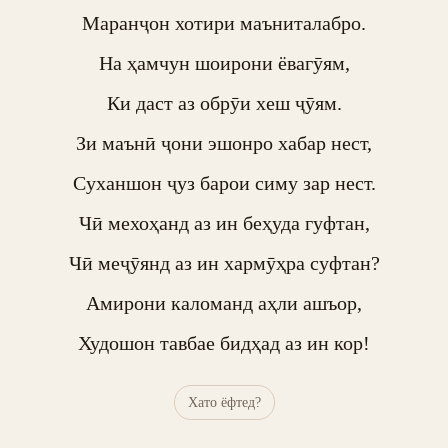
Маранҷон хотири маъниталабро.

На ҳамчун шоирони ёвагӯям,

Ки даст аз обрӯи хеш ҷӯям.

Зи маънӣ ҷони эшонро хабар нест,

Суханшон ҷуз барои симу зар нест.

Чӣ мехоҳанд аз ин беҳуда гуфтан,

Чӣ меҷӯянд аз ин хармӯҳра суфтан?

Амирони каломанд аҳли ашъор,

Худошон тавбае бидҳад аз ин кор!
Хато ёфтед?