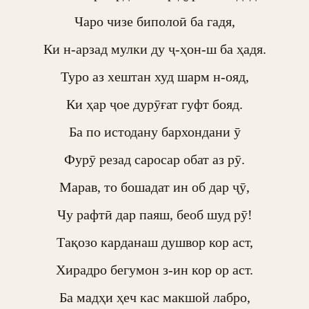
Чаро чизе биполоӣ ба гадя,

Ки н-арзад мулки ду ҷ-ҳон-ш ба ҳадя.

Туро аз хештан худ шарм н-ояд,

Ки ҳар ҷое дурӯғат гуфт бояд.

Ба по истодану бархондани ӯ

Фурӯ резад саросар обат аз рӯ.

Марав, то бошадат ин об дар ҷӯ,

Чу рафтӣ дар паяш, беоб шуд рӯ!

Тақозо карданаш душвор кор аст,

Хирадро бегумон з-ин кор ор аст.

Ба мадҳи ҳеч кас макшой лабро,
