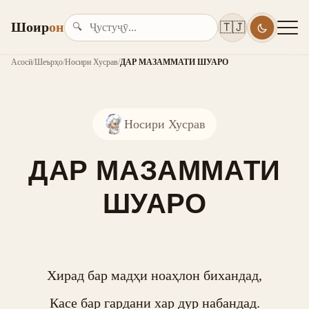
Шоир
он
🇹🇯
🔍
Асосӣ
/
Шеърҳо
/
Носири Хусрав
/
ДАР МАЗАММАТИ ШУАРО
Носири Хусрав
ДАР МАЗАММАТИ
ШУАРО
Хирад бар мадҳи ноаҳлон бихандад,

Касе бар гардани хар дур набандад.
