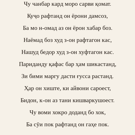
Чу чанбар кард моро сарви қомат.

Куҷо рафтанд он ёрони дамсоз,

Ба мо н-омад аз он ёрон хабар боз.

Наёмад боз худ з-он рафтагон кас,

Нашуд бедор худ з-он хуфтагон кас.

Париданду қафас бар ҳам шикастанд,

Зи бими маргу дасти ғусса растанд.

Ҳар он хиште, ки айвони сароест,

Бидон, к-он аз тани кишваркушоест.

Чу воми хокро доданд бо хок,

Ба сӯи пок рафтанд он гаҳе пок.