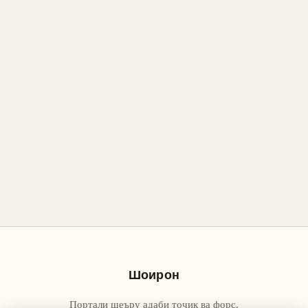
Шоирон
Портали шеъру адаби тоҷик ва форс.