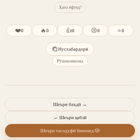
Хато ёфтед?
❤️
🔥
👍
😢
⭐
0
0
0
0
0
Нусхабардорӣ
Рӯшноинома
Шеъри баъдӣ
→
←
Шеъри қаблӣ
Шеъри тасодуфӣ бихонед
🎲