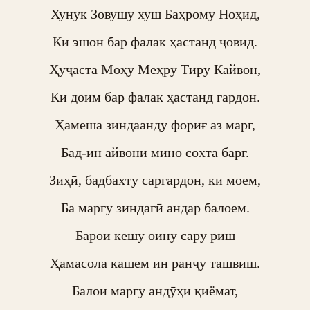
Хунук Зовушу хуш Баҳрому Ноҳид,

Ки эшон бар фалак ҳастанд ҷовид.

Ҳуҷаста Моҳу Меҳру Тиру Кайвон,

Ки доим бар фалак ҳастанд гардон.

Ҳамеша зиндаанду фориғ аз марг,

Бад-ин айвони мино сохта барг.

Зиҳӣ, бадбахту саргардон, ки моем,

Ба маргу зиндагӣ андар балоем.

Барои кешу оину сару риш

Ҳамасола кашем ин ранҷу ташвиш.

Балои маргу андӯҳи қиёмат,
