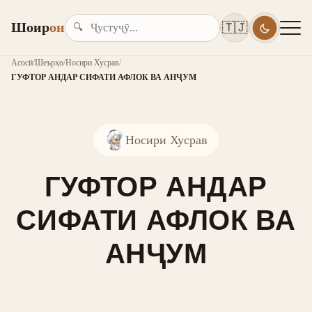
Шоир
он
🇹🇯
🔍
Асосӣ
/
Шеърҳо
/
Носири Хусрав
/
ГУФТОР АНДАР СИФАТИ АФЛОК ВА АНҶУМ
Носири Хусрав
ГУФТОР АНДАР
СИФАТИ АФЛОК ВА
АНҶУМ