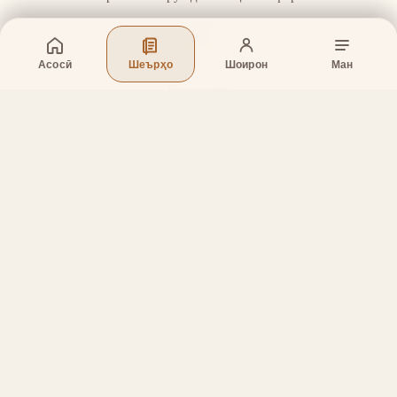
Асосӣ
Шеърҳо
Шоирон
Ман
Бахшҳо
Асосӣ
Шеърҳо
Шоирон
Дар бораи лоиҳа
Тамос
Дастгирӣ
Тамос
Телефон
:
+998 (94) 334-39-57