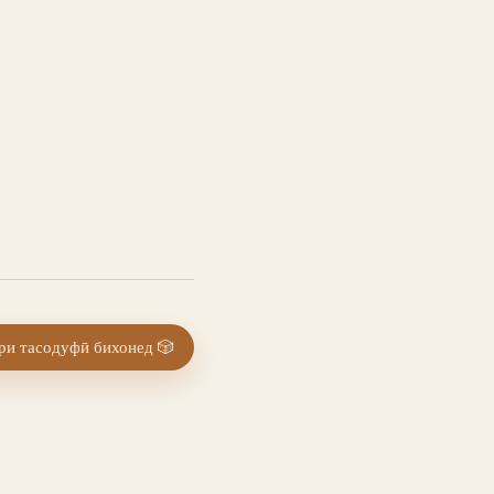
и тасодуфӣ бихонед
🎲