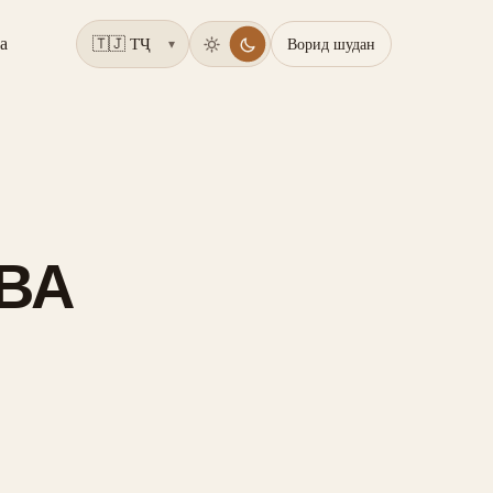
а
Ворид шудан
▾
ВА