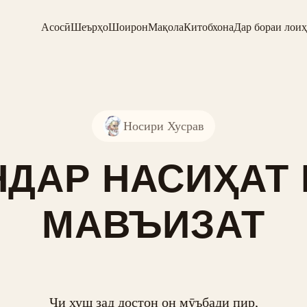
Асосӣ
Шеърҳо
Шоирон
Мақола
Китобхона
Дар бораи лоиҳ
Носири Хусрав
НДАР НАСИҲАТ 
МАВЪИЗАТ
Чи хуш зад достон он мӯъбади пир,
