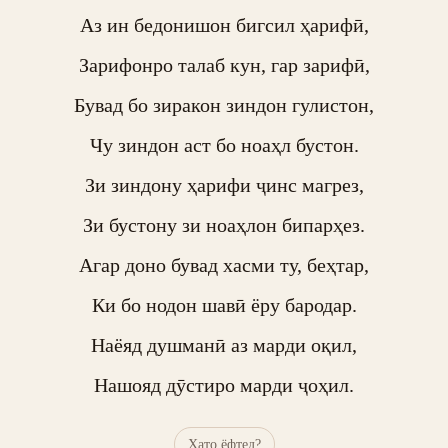
Аз ин бедонишон бигсил ҳарифӣ,

Зарифонро талаб кун, гар зарифӣ,

Бувад бо зиракон зиндон гулистон,

Чу зиндон аст бо ноаҳл бустон.

Зи зиндону ҳарифи ҷинс магрез,

Зи бустону зи ноаҳлон бипарҳез.

Агар доно бувад хасми ту, беҳтар,

Ки бо нодон шавӣ ёру бародар.

Наёяд душманӣ аз марди оқил,

Нашояд дӯстиро марди ҷоҳил.
Хато ёфтед?