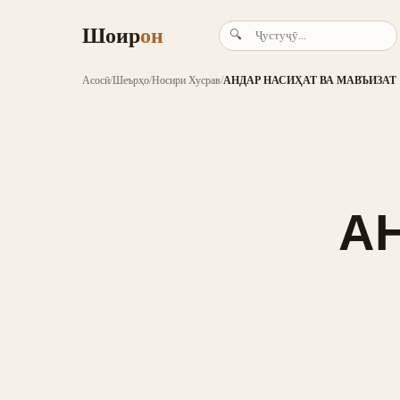
Шоир
он
🔍
Асосӣ
/
Шеърҳо
/
Носири Хусрав
/
АНДАР НАСИҲАТ ВА МАВЪИЗАТ
А