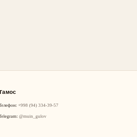
Тамос
Телефон
:
+998 (94) 334-39-57
Telegram:
@muin_gulov