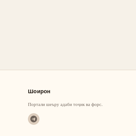
Шоирон
Портали шеъру адаби тоҷик ва форс.