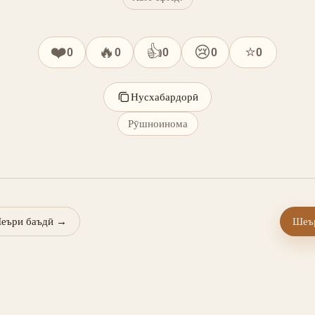
❤️
🔥
👍
😢
⭐
0
0
0
0
0
Нусхабардорӣ
Рӯшноинома
еъри баъдӣ
→
Шеър