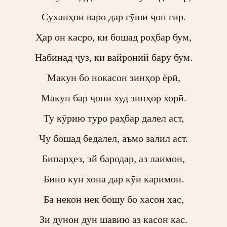
Суханҳои варо дар гӯши ҷон гир.

Ҳар он касро, ки бошад роҳбар бум,

Набинад ҷуз, ки вайроний бару бум.

Макун бо нокасон зинҳор ёрӣ,

Макун бар ҷони худ зинҳор хорӣ.

Ту кӯрию туро раҳбар далел аст,

Чу бошад бедалел, аъмо залил аст.

Бипарҳез, эй бародар, аз лаимон,

Бино кун хона дар кӯи каримон.

Ба некон нек бошу бо хасон хас,

Зи дунон дун шавию аз касон кас.
