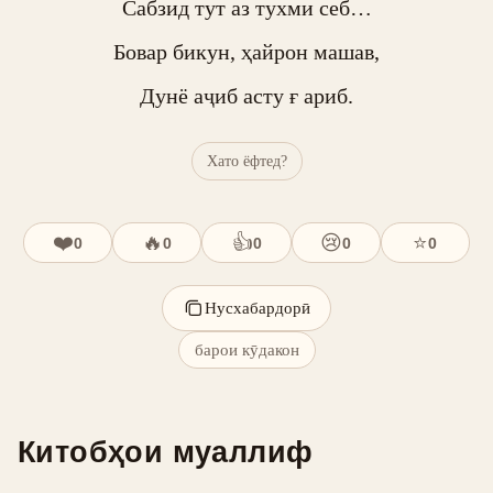
Сабзид тут аз тухми себ…

Бовар бикун, ҳайрон машав,

Дунё аҷиб асту ғ ариб.
Хато ёфтед?
❤️
🔥
👍
😢
⭐
0
0
0
0
0
Нусхабардорӣ
барои кӯдакон
Китобҳои муаллиф