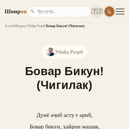
Шоир
он
🇹🇯
🔍
Асосӣ
/
Шеърҳо
/
Убайд Раҷаб
/
Бовар Бикун! (Чигилак)
Убайд Раҷаб
Бовар Бикун!
(Чигилак)
Дунё аҷиб асту ғ ариб,

Бовар бикун, ҳайрон машав,
