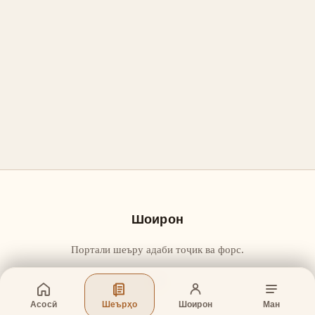
Шоирон
Портали шеъру адаби тоҷик ва форс.
Асосӣ
Шеърҳо
Шоирон
Ман