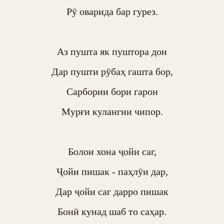
Рӯ оварида бар гурез.

Аз пушта як пуштора дон

Дар пушти рӯбаҳ гашта бор,

Сарбории бори гарон

Мурғи кулангии чипор.

Болои хона ҷойи саг,

Ҷойи пишак - паҳлӯи дар,

Дар ҷойи саг дарро пишак

Бонӣ кунад шаб то саҳар.
