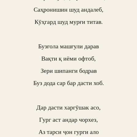
Саҳронишин шуд андалеб,

Кӯҳгард шуд мурғи титав.

Бузғола машғули дарав

Вақти қ иёми офтоб,

Зери шипанги бодрав

Буз дода сар бар дасти хоб.

Дар дасти харгӯшак асо,

Гург аст андар чорхез,

Аз тарси ҷон гурги ало
