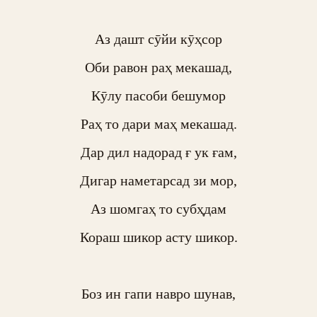
Аз дашт сӯйи кӯҳсор

Оби равон раҳ мекашад,

Кӯлу пасоби бешумор

Раҳ то дари маҳ мекашад.

Дар дил надорад ғ ук ғам,

Дигар наметарсад зи мор,

Аз шомгаҳ то субҳдам

Кораш шикор асту шикор.

Боз ин гапи навро шунав,
