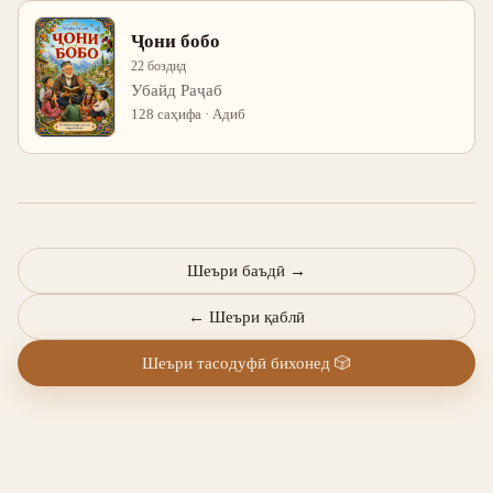
Ҷони бобо
22 боздид
Убайд Раҷаб
128 саҳифа · Адиб
Шеъри баъдӣ
→
←
Шеъри қаблӣ
Шеъри тасодуфӣ бихонед
🎲