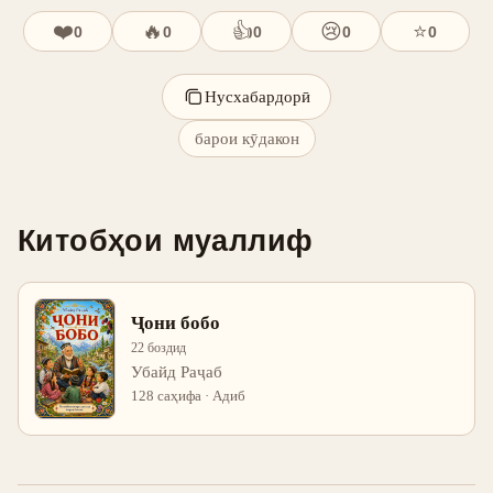
❤️
🔥
👍
😢
⭐
0
0
0
0
0
Нусхабардорӣ
барои кӯдакон
Китобҳои муаллиф
Ҷони бобо
22 боздид
Убайд Раҷаб
128 саҳифа · Адиб