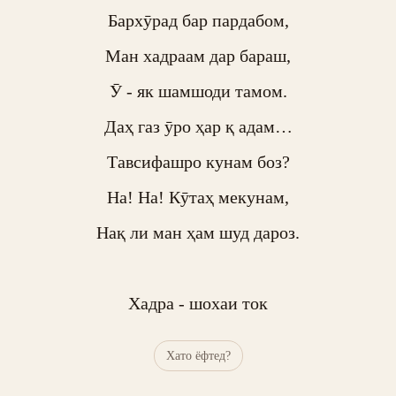
Бархӯрад бар пардабом,

Ман хадраам дар бараш,

Ӯ - як шамшоди тамом.

Даҳ газ ӯро ҳар қ адам…

Тавсифашро кунам боз?

На! На! Кӯтаҳ мекунам,

Нақ ли ман ҳам шуд дароз.

Хадра - шохаи ток
Хато ёфтед?