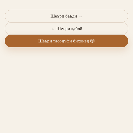
Шеъри баъдӣ
→
←
Шеъри қаблӣ
Шеъри тасодуфӣ бихонед
🎲