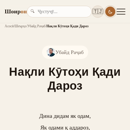
Шоир
он
🇹🇯
🔍
Асосӣ
/
Шеърҳо
/
Убайд Раҷаб
/
Нақли Кӯтоҳи Қади Дароз
Убайд Раҷаб
Нақли Кӯтоҳи Қади
Дароз
Дина дидам як одам,

Як одами қ аддароз,
