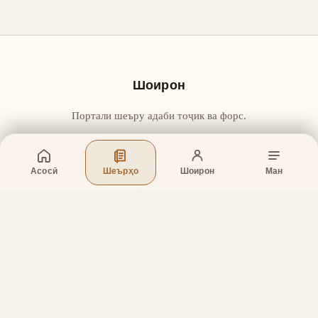
Шоирон
Портали шеъру адаби тоҷик ва форс.
Асосӣ
Шеърҳо
Шоирон
Ман
Бахшҳо
Асосӣ
Шеърҳо
Шоирон
Дар бораи лоиҳа