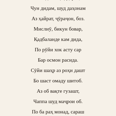
Чун дидам, шуд даҳонам

Аз ҳайрат, ҷӯраҷон, боз.

Мислиӯ, бикун бовар,

Қадбаланде кам дида,

По рӯйи хок асту сар

Бар осмон расида.

Сӯйи шаҳр аз роҳи дашт

Бо шаст омаду шитоб.

Аз об вақте гузашт,

Чаппа шуд маҷрои об.

По ба раҳ монад, сараш
