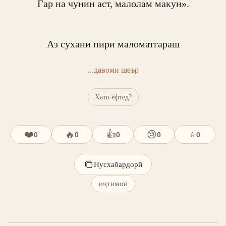
Гар на чунин аст, малолам макун».

Аз сухани пири маломатгараш
...давоми шеър
Хато ёфтед?
❤️
🔥
👍
😢
⭐
0
0
0
0
0
Нусхабардорӣ
иҷтимоӣ