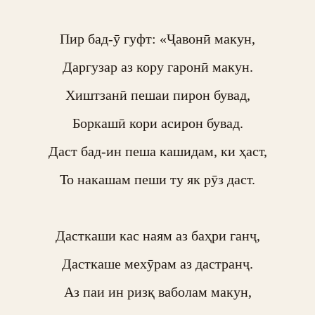
Пир бад-ӯ гуфт: «Ҷавонӣ макун,

Даргузар аз кору гаронӣ макун.

Хиштзанӣ пешаи пирон бувад,

Боркашӣ кори асирон бувад.

Даст бад-ин пеша кашидам, ки ҳаст,

То накашам пеши ту як рӯз даст.

Дасткаши кас наям аз баҳри ганҷ,

Дасткаше мехӯрам аз дастранҷ.

Аз паи ин ризқ ваболам макун,
