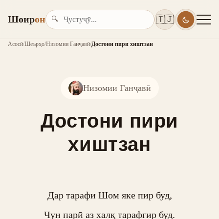
Шоир
он
🇹🇯
🔍
Асосӣ
/
Шеърҳо
/
Низомии Ганҷавӣ
/
Достони пири хиштзан
Низомии Ганҷавӣ
Достони пири
хиштзан
Дар тарафи Шом яке пир буд,

Чун парӣ аз халқ тарафгир буд.
