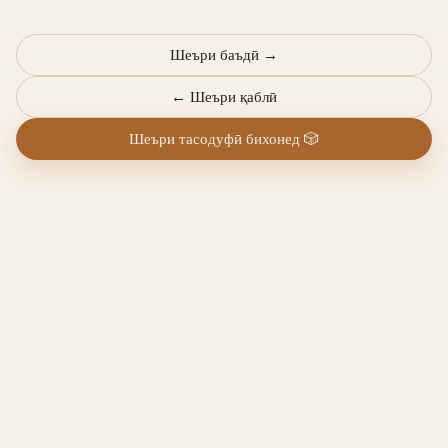
Шеъри баъдӣ
→
←
Шеъри қаблӣ
Шеъри тасодуфӣ бихонед
🎲