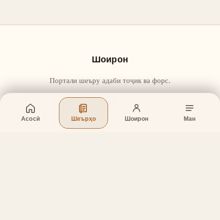
Шоирон
Портали шеъру адаби тоҷик ва форс.
Асосӣ
Шеърҳо
Шоирон
Ман
Бахшҳо
Асосӣ
Шеърҳо
Шоирон
Дар бораи лоиҳа