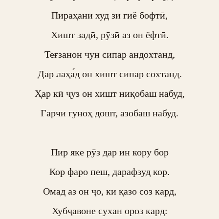
Пираҳани худ зи гиё бофтӣ,

Хишт задӣ, рӯзӣ аз он ёфтӣ.

Теғзанон чун сипар андохтанд,

Дар лаҳа́д он хишт сипар сохтанд.

Ҳар кӣ ҷуз он хишт ниқобаш набуд,

Гарчи гуноҳ дошт, азобаш набуд.

Пир яке рӯз дар ин кору бор

Кор фаро пеш, дарафзуд кор.

Омад аз он ҷо, ки қазо соз кард,

Хубҷавоне сухан ороз кард:
