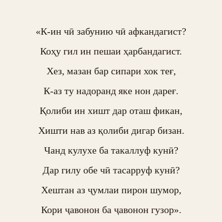
«К-ин чӣ забунию чӣ афкандагист?

Коҳу гил ин пешаи ҳарбандагист.

Хез, мазан бар сипари хок теғ,

К-аз ту надоранд яке нон дареғ.

Қолиби ин хишт дар оташ фикан,

Хишти нав аз қолиби дигар бизан.

Чанд кулухе ба такаллуф кунӣ?

Дар гилу обе чӣ тасарруф кунӣ?

Хештан аз ҷумлаи пирон шумор,

Кори ҷавонон ба ҷавонон гузор».
