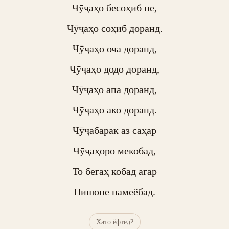
Чӯҷаҳо бесоҳиб не,

Чӯҷаҳо соҳиб доранд.

Чӯҷаҳо оча доранд,

Чӯҷаҳо додо доранд,

Чӯҷаҳо апа доранд,

Чӯҷаҳо ако доранд.

Чӯҷабарак аз саҳар

Чӯҷаҳоро мекобад,

То бегаҳ кобад агар

Нишоне намеёбад.
Хато ёфтед?