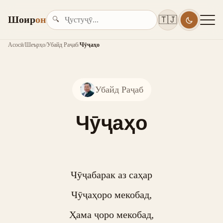
Шоир
он
🇹🇯
🔍
Асосӣ
/
Шеърҳо
/
Убайд Раҷаб
/
Чӯҷаҳо
Убайд Раҷаб
Чӯҷаҳо
Чӯҷабарак аз саҳар

Чӯҷаҳоро мекобад,

Ҳама ҷоро мекобад,
