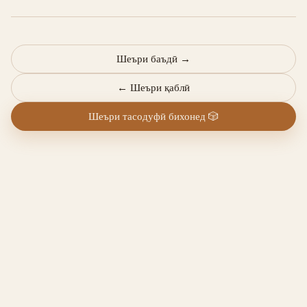
Шеъри баъдӣ
→
←
Шеъри қаблӣ
Шеъри тасодуфӣ бихонед
🎲