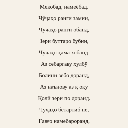
Мекобад, намеёбад.

Чӯҷаҳо ранги замин,

Чӯҷаҳо ранги обанд,

Зери буттаро бубин,

Чӯҷаҳо ҳама хобанд.

Аз себаргаву ҳулбӯ

Болини зебо доранд,

Аз наънову аз қ оқу

Қолӣ зери по доранд.

Чӯҷаҳо бетартиб не,

Ғавғо намебароранд,
