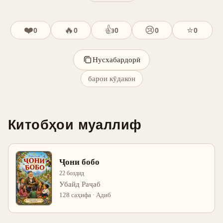
❤️
🔥
👍
😢
⭐
0
0
0
0
0
Нусхабардорӣ
барои кӯдакон
Китобҳои муаллиф
Ҷони бобо
22 боздид
Убайд Раҷаб
128 саҳифа · Адиб