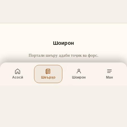
Шоирон
Портали шеъру адаби тоҷик ва форс.
Асосӣ
Шеърҳо
Шоирон
Ман
Бахшҳо
Асосӣ
Шеърҳо
Шоирон