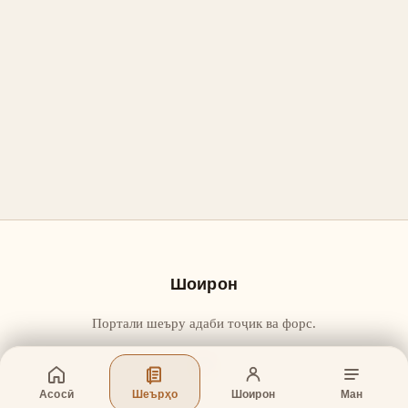
Шоирон
Портали шеъру адаби тоҷик ва форс.
Асосӣ
Шеърҳо
Шоирон
Ман