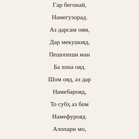
Гар бегонаӣ,

Намегузорад.

Аз дарсам оям,

Дар мекушояд,

Пешопеши ман

Ба хона ояд.

Шом ояд, аз дар

Намебарояд,

То субҳ аз бом

Намефурояд.

Алопари мо,
