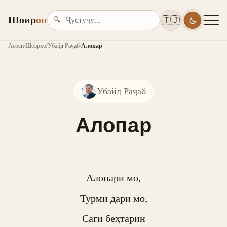
Шоир
он
🇹🇯
🔍
Асосӣ
/
Шеърҳо
/
Убайд Раҷаб
/
Алопар
Убайд Раҷаб
Алопар
Алопари мо,

Турми дари мо,

Саги беҳтарин
