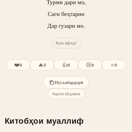
Турми дари мо,

Саги беҳтарин

Дар гузари мо.
Хато ёфтед?
❤️
🔥
👍
😢
⭐
0
0
0
0
0
Нусхабардорӣ
барои кӯдакон
Китобҳои муаллиф