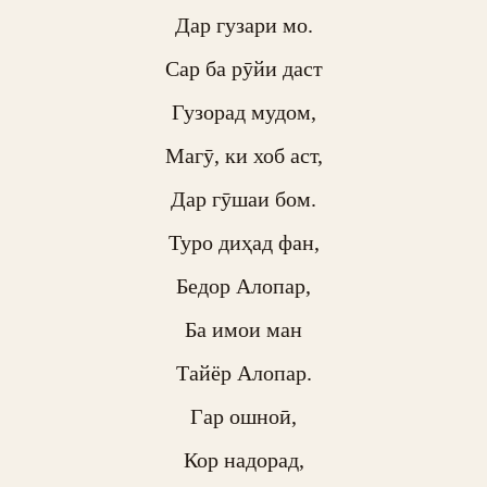
Дар гузари мо.

Сар ба рӯйи даст

Гузорад мудом,

Магӯ, ки хоб аст,

Дар гӯшаи бом.

Туро диҳад фан,

Бедор Алопар,

Ба имои ман

Тайёр Алопар.

Гар ошноӣ,

Кор надорад,
