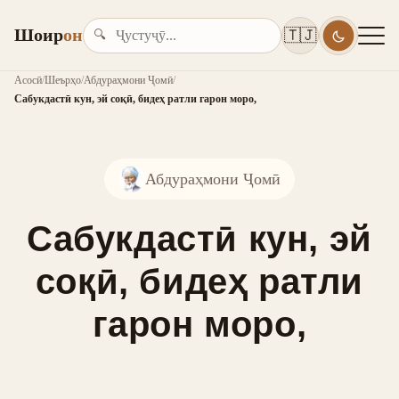
Шоир
он
🇹🇯
🔍
Асосӣ
/
Шеърҳо
/
Абдураҳмони Ҷомӣ
/
Сабукдастӣ кун, эй соқӣ, бидеҳ ратли гарон моро,
Абдураҳмони Ҷомӣ
Сабукдастӣ кун, эй
соқӣ, бидеҳ ратли
гарон моро,