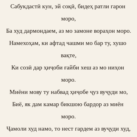
Сабукдастӣ кун, эй соқӣ, бидеҳ ратли гарон 
моро,

Ба худ дармондаем, аз мо замоне вораҳон моро.

Намехоҳам, ки афтад чашми мо бар ту, хушо 
вақте,

Ки созӣ дар ҳиҷоби ғайби хеш аз мо ниҳон 
моро.

Миёни мову ту набвад ҳиҷобе ҷуз вуҷуди мо,

Биё, як дам камар бикшою бардор аз миён 
моро.

Ҷамоли худ намо, то нест гардем аз вуҷуди худ,
