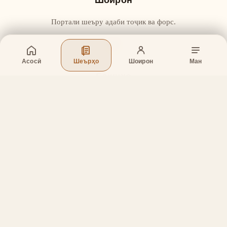
Шоирон
Портали шеъру адаби тоҷик ва форс.
Асосӣ
Шеърҳо
Шоирон
Ман
Бахшҳо
Асосӣ
Шеърҳо
Шоирон
Дар бораи лоиҳа
Тамос
Дастгирӣ
Тамос