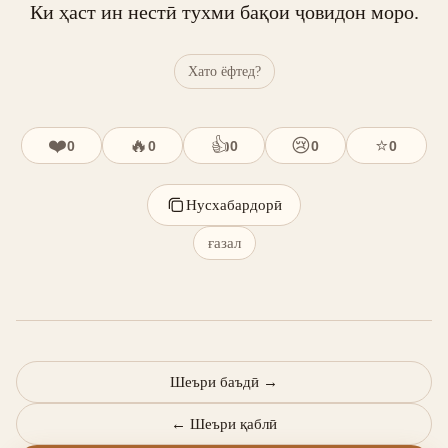
Ки ҳаст ин нестӣ тухми бақои ҷовидон моро.
Хато ёфтед?
❤️
🔥
👍
😢
⭐
0
0
0
0
0
Нусхабардорӣ
ғазал
Шеъри баъдӣ
→
←
Шеъри қаблӣ