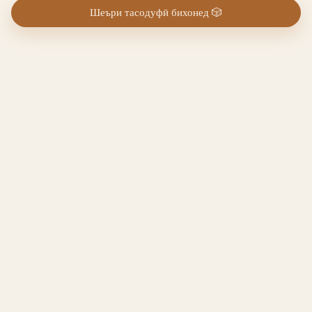
Шеъри тасодуфӣ бихонед
🎲