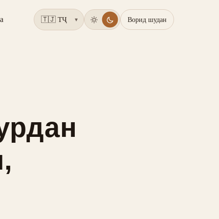
а
Ворид шудан
▾
мурдан
,