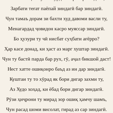
Зарбати теғат паёпай зиндагӣ бар зиндагӣ.

Чун тамаъ дорам зи бахти худ давоми васли ту,

Менагардад ҷовидон касро муяссар зиндагӣ.

Бо ҳузури ту чӣ нисбат суҳбати ағёрро?

Ҳар касе донад, ки ҳаст аз марг хуштар зиндагӣ.

Чун ту бастӣ парда бар рух, гӯ, аҷал бикшой даст!

Нест хатте ошиқонро баъд аз ин дар зиндагӣ.

Куштаи ту то хӯрад як бори дигар захми ту,

Аз Худо хоҳад, ки ёбад бори дигар зиндагӣ.

Рӯзи ҳиҷрони ту мирад зор ошиқ ҳамчу шамъ,

Чун расад шоми висолат, гирад аз сар зиндагӣ.
