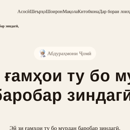
Асосӣ
Шеърҳо
Шоирон
Мақола
Китобхона
Дар бораи лоиҳ
бар зиндагӣ,
Абдураҳмони Ҷомӣ
 ғамҳои ту бо 
баробар зиндагӣ
Эй зи ғамҳои ту бо мурдан баробар зиндагӣ,
