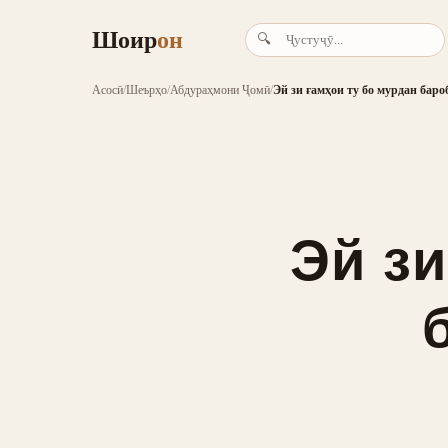
Шоир
он
🔍
Асосӣ
/
Шеърҳо
/
Абдураҳмони Ҷомӣ
/
Эй зи ғамҳои ту бо мурдан баро
Эй зи