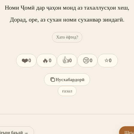
Номи Ҷомӣ дар ҷаҳон монд аз тахаллусҳои хеш,

Дорад, оре, аз сухан номи суханвар зиндагӣ.
Хато ёфтед?
❤️
🔥
👍
😢
⭐
0
0
0
0
0
Нусхабардорӣ
ғазал
еъри баъдӣ
→
Шеър