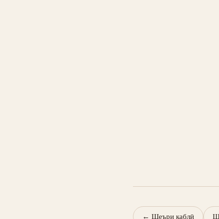
←
Шеъри қаблӣ
Ш