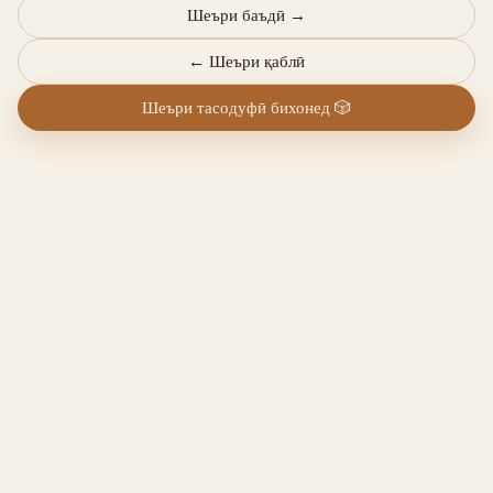
Шеъри баъдӣ
→
←
Шеъри қаблӣ
Шеъри тасодуфӣ бихонед
🎲