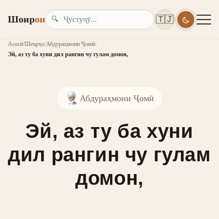
Шоир
он
🇹🇯
🔍
Асосӣ
/
Шеърҳо
/
Абдураҳмони Ҷомӣ
/
Эй, аз ту ба хуни дил рангин чу гулам домон,
Абдураҳмони Ҷомӣ
Эй, аз ту ба хуни
дил рангин чу гулам
домон,