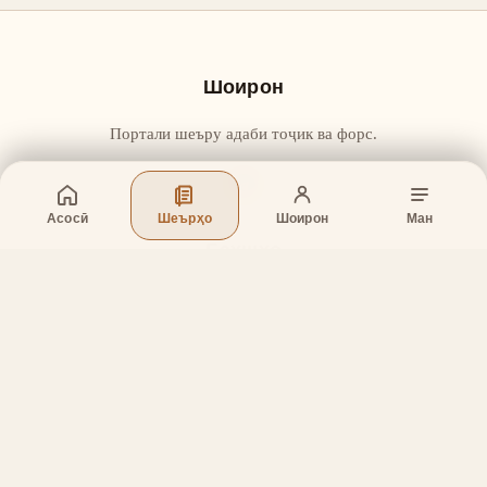
Шоирон
Портали шеъру адаби тоҷик ва форс.
Асосӣ
Шеърҳо
Шоирон
Ман
Бахшҳо
Асосӣ
Шеърҳо
Шоирон
Дар бораи лоиҳа
Тамос