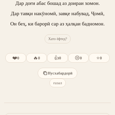
Дар доғи абас бошад аз доираи хомон.

Дар тавқи накӯномӣ, завқе набувад, Ҷомӣ,

Он беҳ, ки барорӣ сар аз ҳалқаи бадномон.
Хато ёфтед?
❤️
🔥
👍
😢
⭐
0
0
0
0
0
Нусхабардорӣ
ғазал