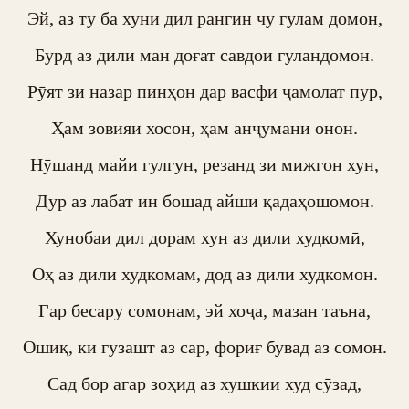
Эй, аз ту ба хуни дил рангин чу гулам домон,

Бурд аз дили ман доғат савдои гуландомон.

Рӯят зи назар пинҳон дар васфи ҷамолат пур,

Ҳам зовияи хосон, ҳам анҷумани онон.

Нӯшанд майи гулгун, резанд зи мижгон хун,

Дур аз лабат ин бошад айши қадаҳошомон.

Хунобаи дил дорам хун аз дили худкомӣ,

Оҳ аз дили худкомам, дод аз дили худкомон.

Гар бесару сомонам, эй хоҷа, мазан таъна,

Ошиқ, ки гузашт аз сар, фориғ бувад аз сомон.

Сад бор агар зоҳид аз хушкии худ сӯзад,
