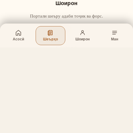
Шоирон
Портали шеъру адаби тоҷик ва форс.
Асосӣ
Шеърҳо
Шоирон
Ман
Бахшҳо
Асосӣ
Шеърҳо
Шоирон
Дар бораи лоиҳа
Тамос
Дастгирӣ
Тамос