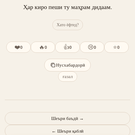
Ҳар киро пеши ту маҳрам дидаам.
Хато ёфтед?
❤️
🔥
👍
😢
⭐
0
0
0
0
0
Нусхабардорӣ
ғазал
Шеъри баъдӣ
→
←
Шеъри қаблӣ