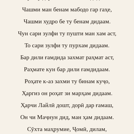
Чашми ман бенам мабодо гар гаҳе,

Чашми худро бе ту бенам дидаам.

Чун сари зулфи ту пушти ман хам аст,

То сари зулфи ту пурхам дидаам.

Бар дили ғамдида захмат раҳмат аст,

Раҳмате кун бар дили ғамдидаам.

Роҳате к-аз захми ту бинам куҷо,

Ҳаргиз он роҳат зи марҳам дидаам.

Ҳарчи Лайлӣ дошт, дорӣ дар ғамаш,

Он чи Маҷнун дид, ман ҳам дидаам.

Сӯхта маҳрумие, Ҷомӣ, дилам,
