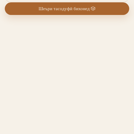
Шеъри тасодуфӣ бихонед
🎲