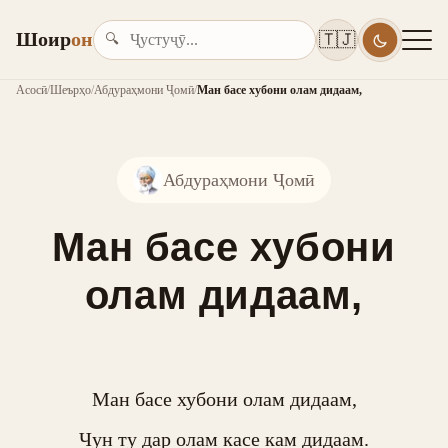
Шоир
он
🇹🇯
🔍
Асосӣ
/
Шеърҳо
/
Абдураҳмони Ҷомӣ
/
Ман басе хубони олам дидаам,
Абдураҳмони Ҷомӣ
Ман басе хубони
олам дидаам,
Ман басе хубони олам дидаам,

Чун ту дар олам касе кам дидаам.
