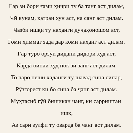
Гар зи бори ғами ҳиҷри ту ба танг аст дилам,

Чӣ кунам, қатраи хун аст, на санг аст дилам.

Ҷазби ишқи ту наҳанги дуҷаҳоношом аст,

Гоми ҳиммат зада дар коми наҳанг аст дилам.

Гар туро орзуи дидани дидори худ аст,

Карда оинаи худ пок зи занг аст дилам.

То чаро пеши хаданги ту шавад сина сипар,

Рӯзгорест ки бо сина ба ҷанг аст дилам.

Муҳтасиб гӯй бишикан чанг, ки сарриштаи 
ишқ,

Аз сари зулфи ту оварда ба чанг аст дилам.
