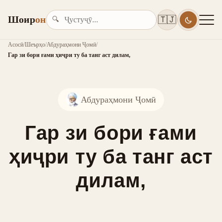
Шоир
он
🇹🇯
🔍
Асосӣ
/
Шеърҳо
/
Абдураҳмони Ҷомӣ
/
Гар зи бори ғами ҳиҷри ту ба танг аст дилам,
Абдураҳмони Ҷомӣ
Гар зи бори ғами
ҳиҷри ту ба танг аст
дилам,