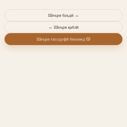
Шеъри баъдӣ
→
←
Шеъри қаблӣ
Шеъри тасодуфӣ бихонед
🎲