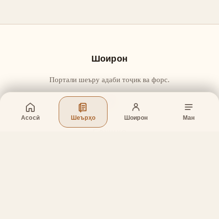
Шоирон
Портали шеъру адаби тоҷик ва форс.
Асосӣ
Шеърҳо
Шоирон
Ман
Бахшҳо
Асосӣ
Шеърҳо
Шоирон
Дар бораи лоиҳа