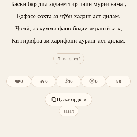
Баски бар дил задаем тир пайи мурғи ғамат,

Қафасе сохта аз чӯби хаданг аст дилам.

Ҷомӣ, аз хумми фано бодаи якрангӣ хоҳ,

Ки гирифта зи ҳарифони дуранг аст дилам.
Хато ёфтед?
❤️
🔥
👍
😢
⭐
0
0
0
0
0
Нусхабардорӣ
ғазал