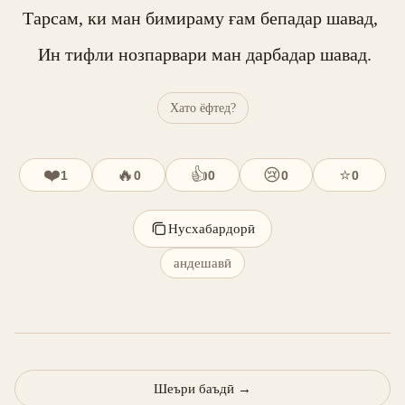
Тарсам, ки ман бимираму ғам бепадар шавад, 

 Ин тифли нозпарвари ман дарбадар шавад.
Хато ёфтед?
❤️
🔥
👍
😢
⭐
1
0
0
0
0
Нусхабардорӣ
андешавӣ
Шеъри баъдӣ
→