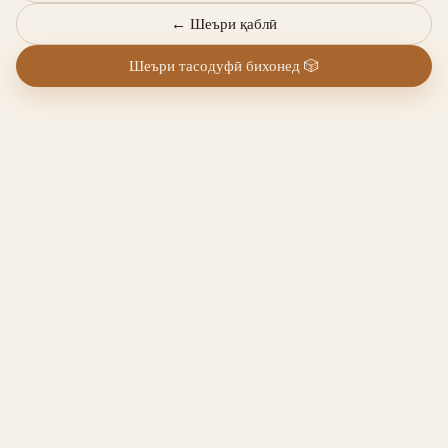
←
Шеъри қаблӣ
Шеъри тасодуфӣ бихонед
🎲