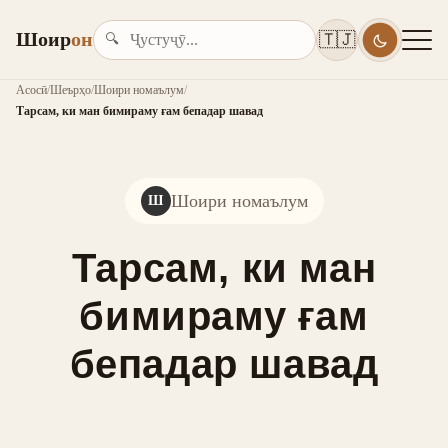
Шоир
он
🇹🇯
🔍
Асосӣ
/
Шеърҳо
/
Шоири номаълум
/
Тарсам, ки ман бимираму ғам бепадар шавад
Шоири номаълум
Ш
Тарсам, ки ман
бимираму ғам
бепадар шавад