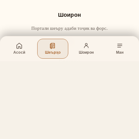
Шоирон
Портали шеъру адаби тоҷик ва форс.
Асосӣ
Шеърҳо
Шоирон
Ман
Бахшҳо
Асосӣ
Шеърҳо
Шоирон
Дар бораи лоиҳа
Тамос
Дастгирӣ