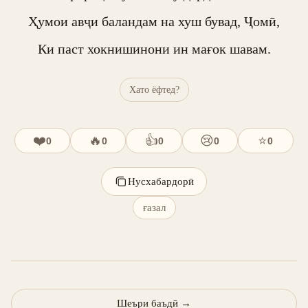
Ҳумои авҷи баландам на хуш бувад, Ҷомӣ,

Ки паст хокнишинони ин мағок шавам.
Хато ёфтед?
❤️
🔥
👍
😢
⭐
0
0
0
0
0
Нусхабардорӣ
ғазал
Шеъри баъдӣ
→