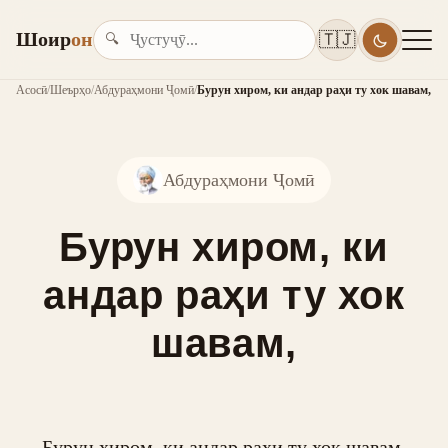
Шоир
он
🇹🇯
🔍
Асосӣ
/
Шеърҳо
/
Абдураҳмони Ҷомӣ
/
Бурун хиром, ки андар раҳи ту хок шавам,
Абдураҳмони Ҷомӣ
Бурун хиром, ки
андар раҳи ту хок
шавам,
Бурун хиром, ки андар раҳи ту хок шавам,
