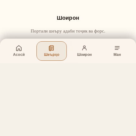
Шоирон
Портали шеъру адаби тоҷик ва форс.
Асосӣ
Шеърҳо
Шоирон
Ман
Бахшҳо
Асосӣ
Шеърҳо
Шоирон
Дар бораи лоиҳа
Тамос
Дастгирӣ