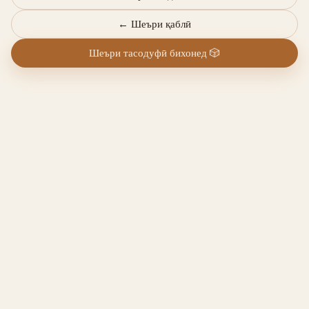
←
Шеъри қаблӣ
Шеъри тасодуфӣ бихонед
🎲