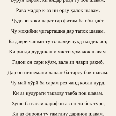
Раво мадор к-аз ин орзу ҳалок шавам.

Ҷудо зи хоки дарат гар фитам ба оби ҳаёт,

Чу моҳиёни ҷигарташна дар тапок шавам.

Ба даври чашми ту то далқи зуҳд наздик аст,

Ки ринди дурдикашу масти ҷомачок шавам.

Гадои он сари кӯям, вале зи ҷаври рақиб,

Дар он нишемани давлат ба тарсу бок шавам.

Чу май хӯрӣ ба сарам рез чанд косаи дурд,

Ки аз кудурати тақвову тавба пок шавам.

Хушо ба васли ҳарифон аз он чӣ бок туро,

Ки аз фироқи ту ғамгину дарднок шавам.
