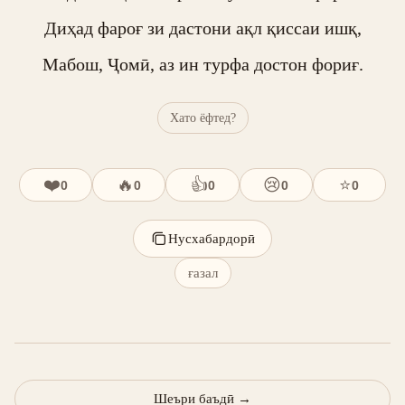
Диҳад фароғ зи дастони ақл қиссаи ишқ,

Мабош, Ҷомӣ, аз ин турфа достон фориғ.
Хато ёфтед?
❤️
🔥
👍
😢
⭐
0
0
0
0
0
Нусхабардорӣ
ғазал
Шеъри баъдӣ
→