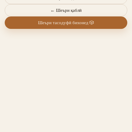
←
Шеъри қаблӣ
Шеъри тасодуфӣ бихонед
🎲