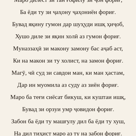
Ба ёди ту зи ҷаҳону ҷаҳониён фориғ.

Бувад яқину гумон дар шуҳуди ишқ ҳиҷоб,

Хушо диле зи яқин холӣ аз гумон фориғ.

Муназзаҳӣ зи макону замону бас аҷаб аст,

Ки на макон зи ту холист, на замон фориғ.

Магӯ, чӣ суд зи савдои ман, ки ман ҳастам,

Дар ин муомила аз суду аз зиён фориғ.

Маро ба теғи сиёсат бикуш, ки куштаи ишқ,

Бувад зи орзуи умр ҷовидон фориғ.

Забон ба ёди ту машғулу дил ба ёди ту хуш,

На дил тиҳист маро аз ту на забон фориғ.
