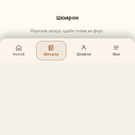
Шоирон
Портали шеъру адаби тоҷик ва форс.
Асосӣ
Шеърҳо
Шоирон
Ман
Бахшҳо
Асосӣ
Шеърҳо
Шоирон
Дар бораи лоиҳа
Тамос
Дастгирӣ