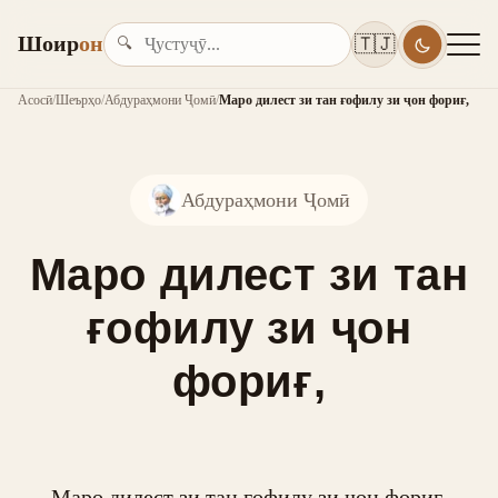
Шоир
он
🇹🇯
🔍
Асосӣ
/
Шеърҳо
/
Абдураҳмони Ҷомӣ
/
Маро дилест зи тан ғофилу зи ҷон фориғ,
Абдураҳмони Ҷомӣ
Маро дилест зи тан
ғофилу зи ҷон
фориғ,
Маро дилест зи тан ғофилу зи ҷон фориғ,
