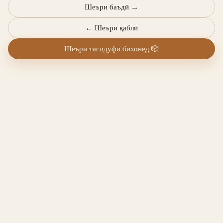
Шеъри баъдӣ
→
←
Шеъри қаблӣ
Шеъри тасодуфӣ бихонед
🎲