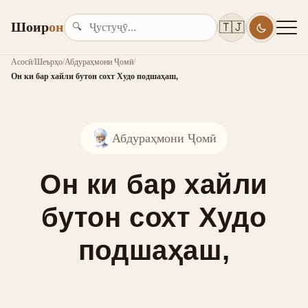
Шоир
он
🇹🇯
🔍
Асосӣ
/
Шеърҳо
/
Абдураҳмони Ҷомӣ
/
Он ки бар хайли бутон сохт Худо подшаҳаш,
Абдураҳмони Ҷомӣ
Он ки бар хайли
бутон сохт Худо
подшаҳаш,