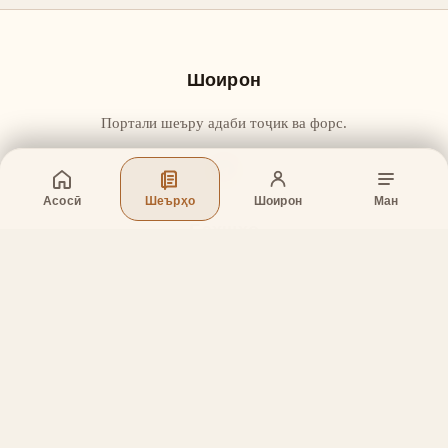
Шоирон
Портали шеъру адаби тоҷик ва форс.
Асосӣ
Шеърҳо
Шоирон
Ман
Бахшҳо
Асосӣ
Шеърҳо
Шоирон
Дар бораи лоиҳа
Тамос