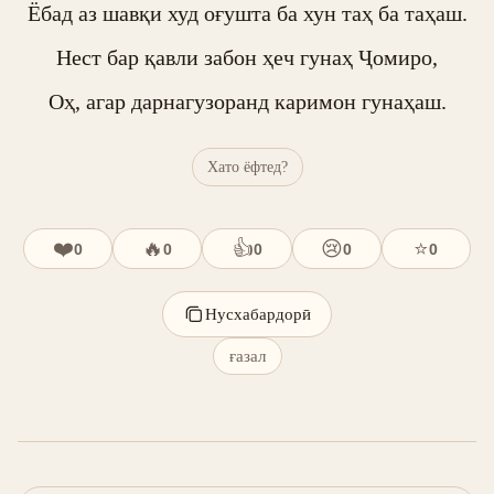
Ёбад аз шавқи худ оғушта ба хун таҳ ба таҳаш.

Нест бар қавли забон ҳеч гунаҳ Ҷомиро,

Оҳ, агар дарнагузоранд каримон гунаҳаш.
Хато ёфтед?
❤️
🔥
👍
😢
⭐
0
0
0
0
0
Нусхабардорӣ
ғазал