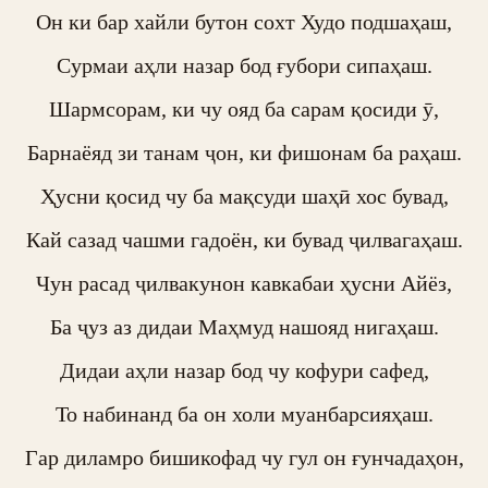
Он ки бар хайли бутон сохт Худо подшаҳаш,

Сурмаи аҳли назар бод ғубори сипаҳаш.

Шармсорам, ки чу ояд ба сарам қосиди ӯ,

Барнаёяд зи танам ҷон, ки фишонам ба раҳаш.

Ҳусни қосид чу ба мақсуди шаҳӣ хос бувад,

Кай сазад чашми гадоён, ки бувад ҷилвагаҳаш.

Чун расад ҷилвакунон кавкабаи ҳусни Айёз,

Ба ҷуз аз дидаи Маҳмуд нашояд нигаҳаш.

Дидаи аҳли назар бод чу кофури сафед,

То набинанд ба он холи муанбарсияҳаш.

Гар диламро бишикофад чу гул он ғунчадаҳон,
