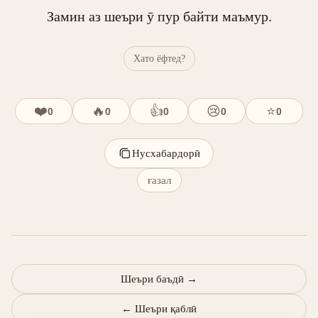
Замин аз шеъри ӯ пур байти маъмур.
Хато ёфтед?
❤️
🔥
👍
😢
⭐
0
0
0
0
0
Нусхабардорӣ
ғазал
Шеъри баъдӣ
→
←
Шеъри қаблӣ