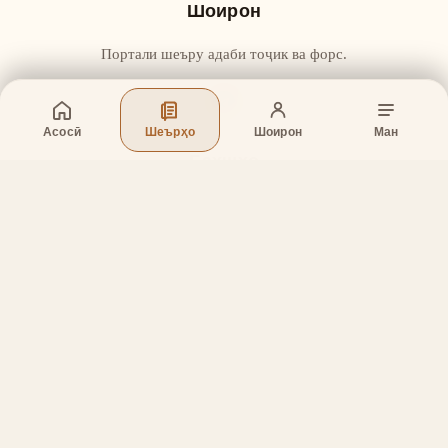
Шоирон
Портали шеъру адаби тоҷик ва форс.
Асосӣ
Шеърҳо
Шоирон
Ман
Бахшҳо
Асосӣ
Шеърҳо
Шоирон
Дар бораи лоиҳа
Тамос
Дастгирӣ
Тамос