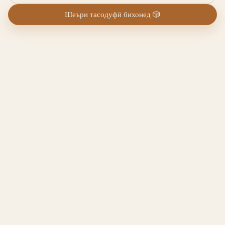
Шеъри тасодуфӣ бихонед
🎲