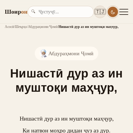
Шоир
он
🇹🇯
🔍
Асосӣ
/
Шеърҳо
/
Абдураҳмони Ҷомӣ
/
Нишастӣ дур аз ин муштоқи маҳҷур,
Абдураҳмони Ҷомӣ
Нишастӣ дур аз ин
муштоқи маҳҷур,
Нишастӣ дур аз ин муштоқи маҳҷур,

Ки натвон моҳро дидан ҷуз аз дур.
