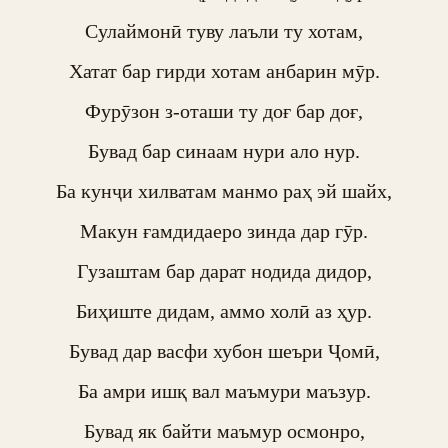
Сулаймонӣ туву лаъли ту хотам,

Хатат бар гирди хотам анбарин мӯр.

Фурӯзон з-оташи ту доғ бар доғ,

Бувад бар синаам нури ало нур.

Ба кунҷи хилватам манмо раҳ эй шайх,

Макун ғамдидаеро зинда дар гӯр.

Гузаштам бар дарат нодида дидор,

Биҳиште дидам, аммо холӣ аз ҳур.

Бувад дар васфи хубон шеъри Ҷомӣ,

Ба амри ишқ вал маъмури маъзур.

Бувад як байти маъмур осмонро,
