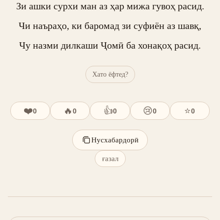
Зи ашки сурхи ман аз ҳар мижа гувоҳ расид.

Чи наъраҳо, ки баромад зи суфиён аз шавқ,

Чу назми дилкаши Ҷомӣ ба хонақоҳ расид.
Хато ёфтед?
❤️
🔥
👍
😢
⭐
0
0
0
0
0
Нусхабардорӣ
ғазал