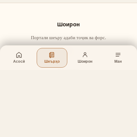
Шоирон
Портали шеъру адаби тоҷик ва форс.
Асосӣ
Шеърҳо
Шоирон
Ман
Бахшҳо
Асосӣ
Шеърҳо
Шоирон
Дар бораи лоиҳа
Тамос