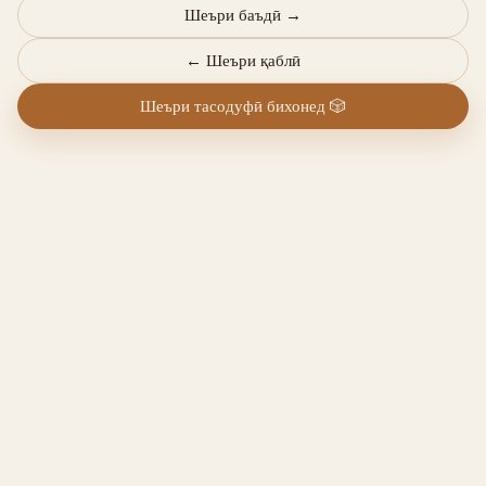
Шеъри баъдӣ
→
←
Шеъри қаблӣ
Шеъри тасодуфӣ бихонед
🎲