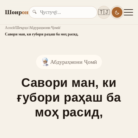
Шоир
он
🇹🇯
🔍
Асосӣ
/
Шеърҳо
/
Абдураҳмони Ҷомӣ
/
Савори ман, ки ғубори раҳаш ба моҳ расид,
Абдураҳмони Ҷомӣ
Савори ман, ки
ғубори раҳаш ба
моҳ расид,