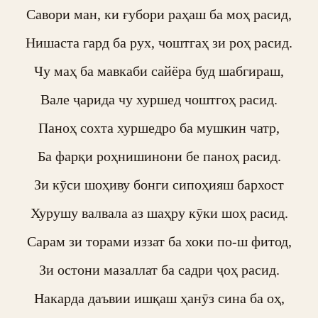
Савори ман, ки ғубори раҳаш ба моҳ расид,

Нишаста гард ба рух, чоштгаҳ зи роҳ расид.

Чу маҳ ба мавкаби сайёра буд шабгираш,

Вале ҷарида чу хуршед чоштгоҳ расид.

Паноҳ сохта хуршедро ба мушкин чатр,

Ба фарқи роҳнишинони бе паноҳ расид.

Зи кӯси шоҳиву бонги сипоҳияш бархост

Хурушу валвала аз шаҳру кӯки шоҳ расид.

Сарам зи торами иззат ба хоки по-ш фитод,

Зи остони мазаллат ба садри ҷоҳ расид.

Накарда даъвии ишқаш ҳанӯз сина ба оҳ,
