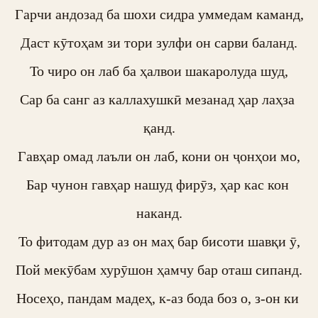
Гарчи андозад ба шохи сидра уммедам каманд,

Даст кӯтоҳам зи тори зулфи он сарви баланд.

То чиро он лаб ба ҳалвои шакаролуда шуд,

Сар ба санг аз каллахушкӣ мезанад ҳар лаҳза 
қанд.

Гавҳар омад лаъли он лаб, кони он ҷонҳои мо,

Бар чунон гавҳар нашуд фирӯз, ҳар кас кон 
наканд.

То фитодам дур аз он маҳ бар бисоти шавқи ӯ,

Пой мекӯбам хурӯшон ҳамчу бар оташ сипанд.

Носеҳо, пандам мадеҳ, к-аз бода боз о, з-он ки 