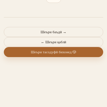
Шеъри баъдӣ
→
←
Шеъри қаблӣ
Шеъри тасодуфӣ бихонед
🎲