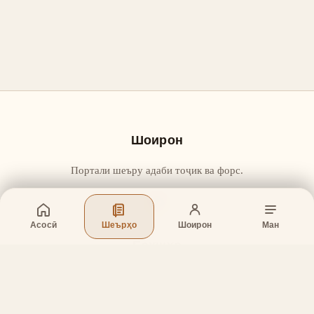
Шоирон
Портали шеъру адаби тоҷик ва форс.
Асосӣ
Шеърҳо
Шоирон
Ман
Бахшҳо
Асосӣ
Шеърҳо