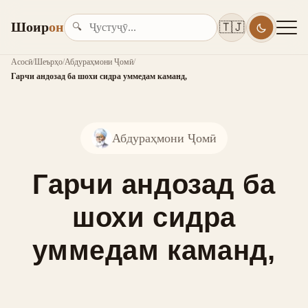
Шоир
он
🇹🇯
🔍
Асосӣ
/
Шеърҳо
/
Абдураҳмони Ҷомӣ
/
Гарчи андозад ба шохи сидра уммедам каманд,
Абдураҳмони Ҷомӣ
Гарчи андозад ба
шохи сидра
уммедам каманд,