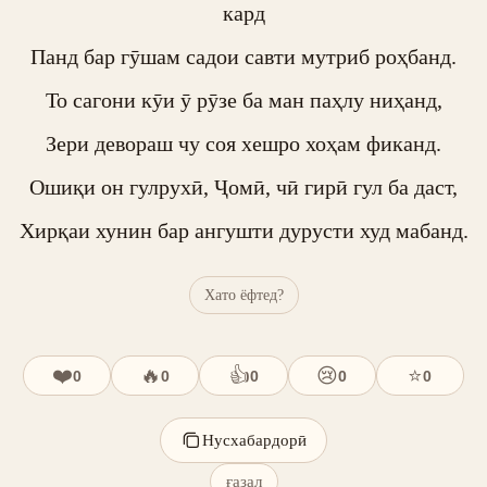
кард

Панд бар гӯшам садои савти мутриб роҳбанд.

То сагони кӯи ӯ рӯзе ба ман паҳлу ниҳанд,

Зери девораш чу соя хешро хоҳам фиканд.

Ошиқи он гулрухӣ, Ҷомӣ, чӣ гирӣ гул ба даст,

Хирқаи хунин бар ангушти дурусти худ мабанд.
Хато ёфтед?
❤️
🔥
👍
😢
⭐
0
0
0
0
0
Нусхабардорӣ
ғазал