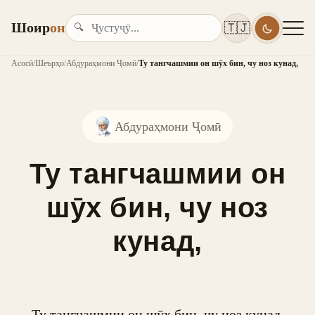
Шоир
он
🇹🇯
🔍
Асосӣ
/
Шеърҳо
/
Абдураҳмони Ҷомӣ
/
Ту тангчашмии он шӯх бин, чу ноз кунад,
Абдураҳмони Ҷомӣ
Ту тангчашмии он
шӯх бин, чу ноз
кунад,
Ту тангчашмии он шӯх бин, чу ноз кунад,
