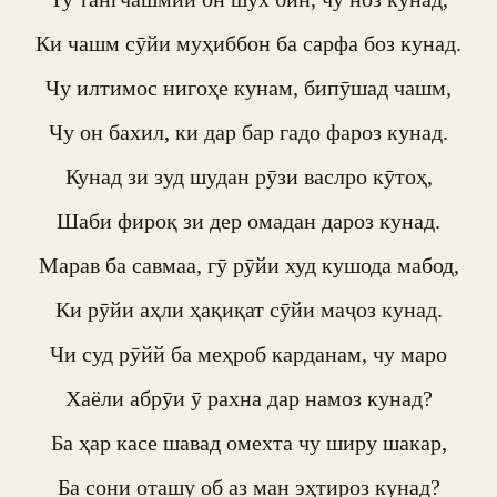
Ки чашм сӯйи муҳиббон ба сарфа боз кунад.

Чу илтимос нигоҳе кунам, бипӯшад чашм,

Чу он бахил, ки дар бар гадо фароз кунад.

Кунад зи зуд шудан рӯзи васлро кӯтоҳ,

Шаби фироқ зи дер омадан дароз кунад.

Марав ба савмаа, гӯ рӯйи худ кушода мабод,

Ки рӯйи аҳли ҳақиқат сӯйи маҷоз кунад.

Чи суд рӯйй ба меҳроб карданам, чу маро

Хаёли абрӯи ӯ рахна дар намоз кунад?

Ба ҳар касе шавад омехта чу ширу шакар,

Ба сони оташу об аз ман эҳтироз кунад?
