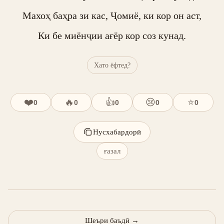
Махоҳ баҳра зи кас, Ҷомиё, ки кор он аст,

Ки бе миёнҷии ағёр кор соз кунад.
Хато ёфтед?
❤️
🔥
👍
😢
⭐
0
0
0
0
0
Нусхабардорӣ
ғазал
Шеъри баъдӣ
→