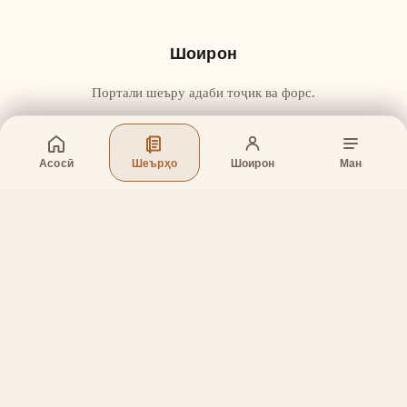
Шоирон
Портали шеъру адаби тоҷик ва форс.
Асосӣ
Шеърҳо
Шоирон
Ман
Бахшҳо
Асосӣ
Шеърҳо
Шоирон
Дар бораи лоиҳа
Тамос
Дастгирӣ