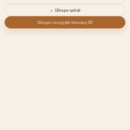
←
Шеъри қаблӣ
Шеъри тасодуфӣ бихонед
🎲