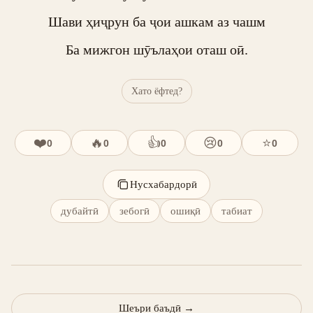
Шави ҳиҷрун ба ҷои ашкам аз чашм

Ба мижгон шӯълаҳои оташ оӣ.
Хато ёфтед?
❤️
🔥
👍
😢
⭐
0
0
0
0
0
Нусхабардорӣ
дубайтӣ
зебогӣ
ошиқӣ
табиат
Шеъри баъдӣ
→