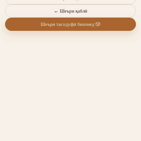
←
Шеъри қаблӣ
Шеъри тасодуфӣ бихонед
🎲