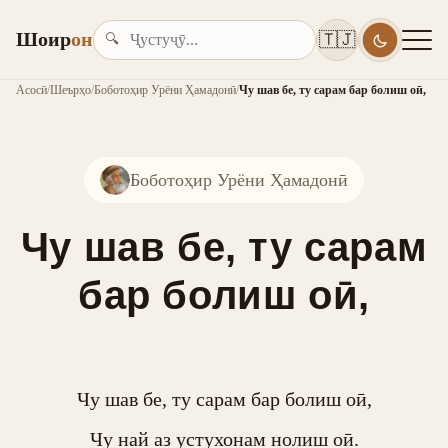
Шоир
он
🇹🇯
🔍
Асосӣ
/
Шеърҳо
/
Боботоҳир Урёни Ҳамадонӣ
/
Чу шав бе, ту сарам бар болиш оӣ,
Боботоҳир Урёни Ҳамадонӣ
Чу шав бе, ту сарам
бар болиш оӣ,
Чу шав бе, ту сарам бар болиш оӣ,

Чу най аз устухонам нолиш оӣ.
