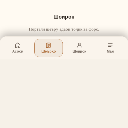
Шоирон
Портали шеъру адаби тоҷик ва форс.
Асосӣ
Шеърҳо
Шоирон
Ман
Бахшҳо
Асосӣ
Шеърҳо
Шоирон
Дар бораи лоиҳа
Тамос
Дастгирӣ